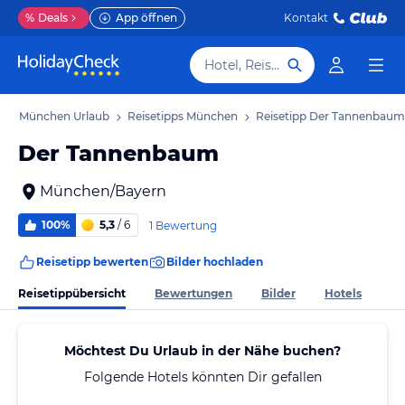
%
Deals
App öffnen
Kontakt
Hotel, Reiseziel
b
München Urlaub
Reisetipps München
Reisetipp Der Tannenbaum
Der Tannenbaum
München/Bayern
100%
5,3
/ 6
1 Bewertung
Reisetipp bewerten
Bilder hochladen
Reisetippübersicht
Bewertungen
Bilder
Hotels
Möchtest Du Urlaub in der Nähe buchen?
Folgende Hotels könnten Dir gefallen