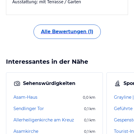
Ausstattung: mit Terrasse / Garten
Alle Bewertungen (1)
Interessantes in der Nähe
Sehenswürdigkeiten
Spor
Asam-Haus
0,0
km
Sendlinger Tor
0,1
km
Allerheiligenkirche am Kreuz
Gespenst
0,1
km
Asamkirche
0,1
km