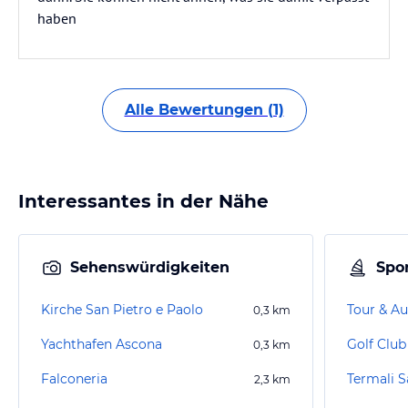
haben
Alle Bewertungen (1)
Interessantes in der Nähe
Sehenswürdigkeiten
Spor
Kirche San Pietro e Paolo
Tour & Au
0,3
km
Yachthafen Ascona
Golf Club
0,3
km
Falconeria
Termali S
2,3
km