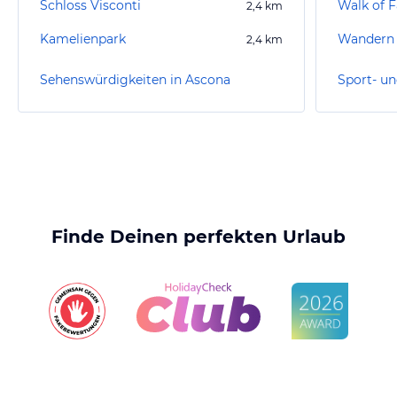
Schloss Visconti
Walk of 
2,4
km
Kamelienpark
Wandern 
2,4
km
Sehenswürdigkeiten in Ascona
Sport- un
Finde Deinen perfekten Urlaub