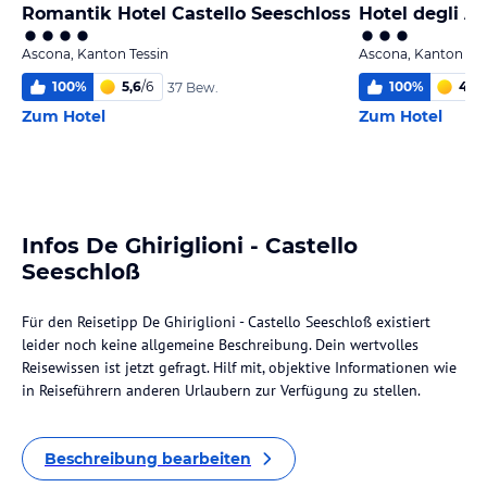
Romantik Hotel Castello Seeschloss
Hotel degli An
Ascona, Kanton Tessin
Ascona, Kanton Tes
100
%
5,6
/
6
100
%
4,1
/
37 Bew.
Zum Hotel
Zum Hotel
Infos De Ghiriglioni - Castello
Seeschloß
Für den Reisetipp De Ghiriglioni - Castello Seeschloß existiert
leider noch keine allgemeine Beschreibung. Dein wertvolles
Reisewissen ist jetzt gefragt. Hilf mit, objektive Informationen wie
in Reiseführern anderen Urlaubern zur Verfügung zu stellen.
Beschreibung bearbeiten