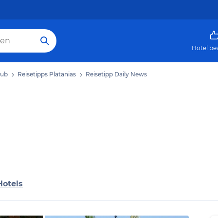
Hotel be
aub
Reisetipps Platanias
Reisetipp Daily News
Hotels