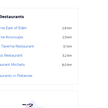
Restaurants
rna East of Eden
2,8
km
rne Kouroupis
2,9
km
i Taverna Restaurant
3,1
km
os Restaurant
3,2
km
aurant Michalis
8,0
km
aurants in Platanias