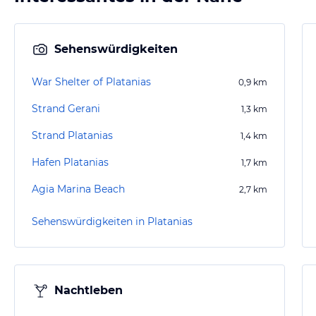
Sehenswürdigkeiten
War Shelter of Platanias
0,9
km
Strand Gerani
1,3
km
Strand Platanias
1,4
km
Hafen Platanias
1,7
km
Agia Marina Beach
2,7
km
Sehenswürdigkeiten in Platanias
Nachtleben