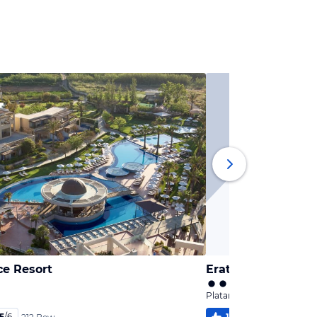
ce Resort
Erato Beach
Platanias, Kreta
,5
/
6
100
%
5,1
/
6