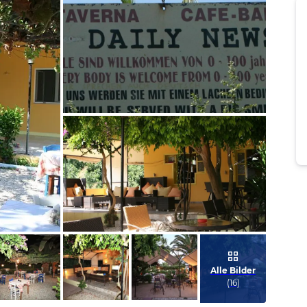
Bild melden
von Gabi
Bild melden
von Gabi
Alle Bilder
(
16
)