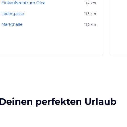
Einkaufszentrum Olea
1,2
km
Ledergasse
11,3
km
Markthalle
11,5
km
 Deinen perfekten Urlaub