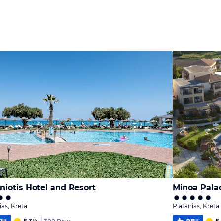
Bild
Bild
Bild
melden
melden
melden
von Willy
von Willy
von Willy
niotis Hotel and Resort
Minoa Pala
ias, Kreta
Platanias, Kreta
0
%
5,3
/
6
98
%
5