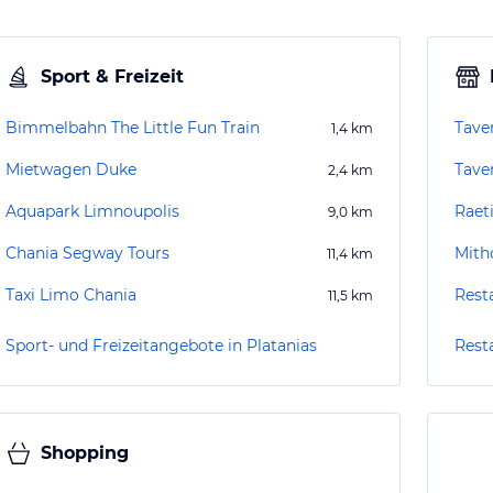
Sport & Freizeit
Bimmelbahn The Little Fun Train
Tave
1,4
km
Mietwagen Duke
Tave
2,4
km
Aquapark Limnoupolis
Raet
9,0
km
Chania Segway Tours
Mith
11,4
km
Taxi Limo Chania
Rest
11,5
km
Sport- und Freizeitangebote in Platanias
Rest
Shopping