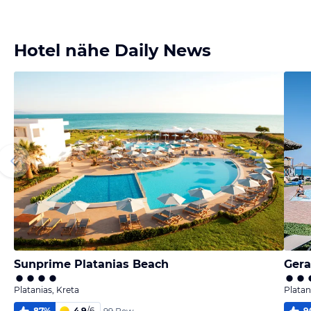
Bild
Bild
Bild
Bild
melden
melden
melden
melden
von Gabi
von Gabi
von Gabi
von Willy
Hotel nähe Daily News
Sunprime Platanias Beach
Gera
Platanias, Kreta
Platan
87
%
4,9
/
6
9