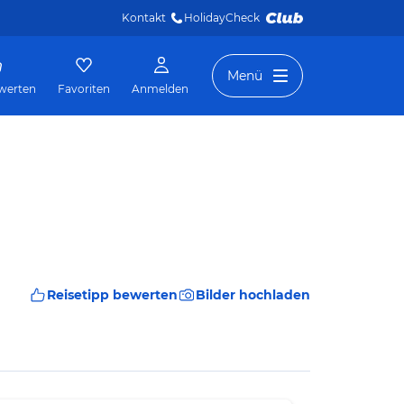
Kontakt
HolidayCheck 
Menü
werten
Favoriten
Anmelden
Reisetipp bewerten
Bilder hochladen