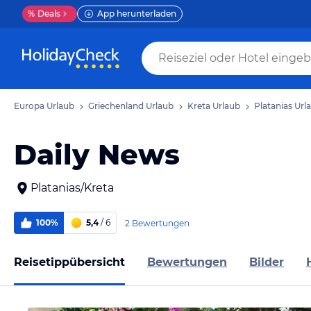
%
Deals
App herunterladen
Europa Urlaub
Griechenland Urlaub
Kreta Urlaub
Platanias Url
Daily News
Platanias/Kreta
100%
5,4
/ 6
2 Bewertungen
Reisetippübersicht
Bewertungen
Bilder