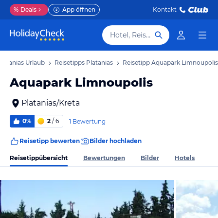
%
Deals
App öffnen
Kontakt
Hotel, Reiseziel
Platanias Urlaub
Reisetipps Platanias
Reisetipp Aquapark Limnoupolis
Aquapark Limnoupolis
Platanias/Kreta
0%
2
/ 6
1 Bewertung
Reisetipp bewerten
Bilder hochladen
Reisetippübersicht
Bewertungen
Bilder
Hotels