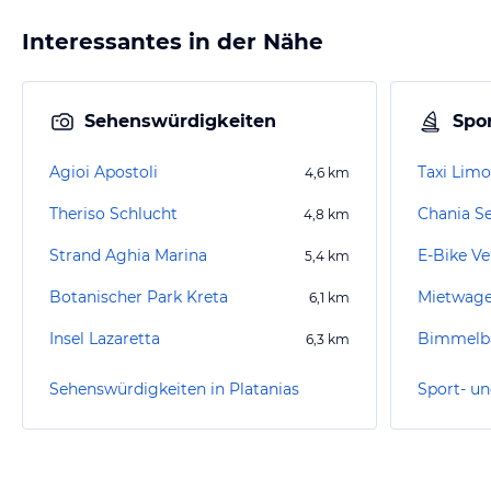
Interessantes in der Nähe
Sehenswürdigkeiten
Spor
Agioi Apostoli
Taxi Limo
4,6
km
Theriso Schlucht
Chania S
4,8
km
Strand Aghia Marina
E-Bike Ve
5,4
km
Botanischer Park Kreta
Mietwag
6,1
km
Insel Lazaretta
6,3
km
Sehenswürdigkeiten in Platanias