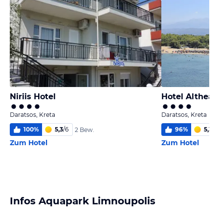
Niriis Hotel
Hotel Althea 
Daratsos, Kreta
Daratsos, Kreta
100
%
5,3
/
6
96
%
5,3
/
6
2 Bew.
Zum Hotel
Zum Hotel
Infos Aquapark Limnoupolis