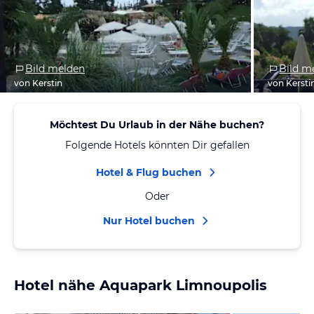
Bild melden
Bild m
von Kerstin
von Kersti
Möchtest Du Urlaub in der Nähe buchen?
Folgende Hotels könnten Dir gefallen
Hotel & Flug buchen
Oder
Nur Hotel buchen
Hotel nähe Aquapark Limnoupolis