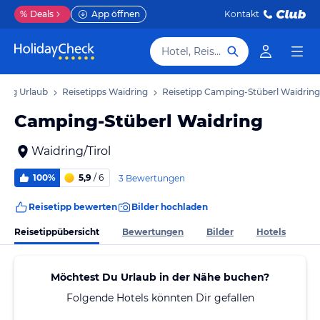
%
Deals
App öffnen
Kontakt
Hotel, Reiseziel
ring Urlaub
Reisetipps Waidring
Reisetipp Camping-Stüberl Waidring
Camping-Stüberl Waidring
Waidring/Tirol
100%
5,9
/ 6
3 Bewertungen
Reisetipp bewerten
Bilder hochladen
Reisetippübersicht
Bewertungen
Bilder
Hotels
Möchtest Du Urlaub in der Nähe buchen?
Folgende Hotels könnten Dir gefallen