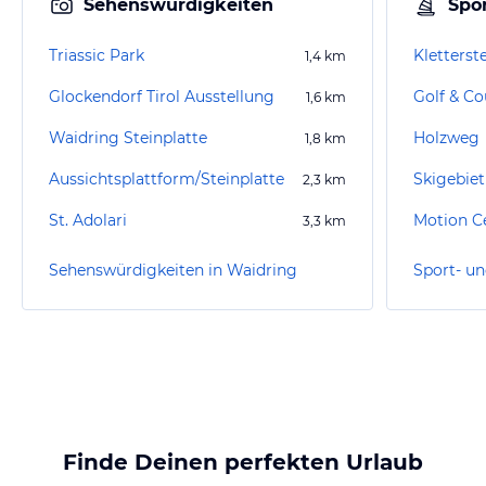
Sehenswürdigkeiten
Spor
Triassic Park
Kletterst
1,4
km
Glockendorf Tirol Ausstellung
Golf & Co
1,6
km
Waidring Steinplatte
Holzweg
1,8
km
Aussichtsplattform/Steinplatte
2,3
km
St. Adolari
Motion Ce
3,3
km
Sehenswürdigkeiten in Waidring
Finde Deinen perfekten Urlaub