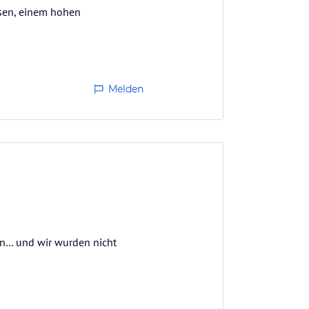
ssen, einem hohen
Melden
en… und wir wurden nicht
 Steinplatte (5 Minuten zu Fuß