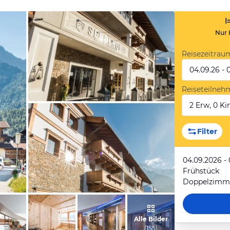
Nur 
Reisezeitrau
04.09.26 - 
Reiseteilneh
2 Erw, 0 Kin
vom Hotelier, Januar 2018
Filter
04.09.2026 -
Frühstück
Doppelzimme
vom Hotelier, Januar 2018
Alle Bilder
(
155
)