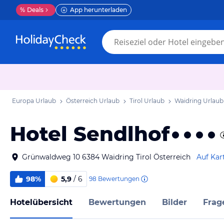
%
Deals
App herunterladen
Europa Urlaub
Österreich Urlaub
Tirol Urlaub
Waidring Urlaub
Hotel Sendlhof
Grünwaldweg 10 6384 Waidring Tirol Österreich
Auf Kar
98%
5,9
/ 6
98
Bewertungen
Hotelübersicht
Bewertungen
Bilder
Frag