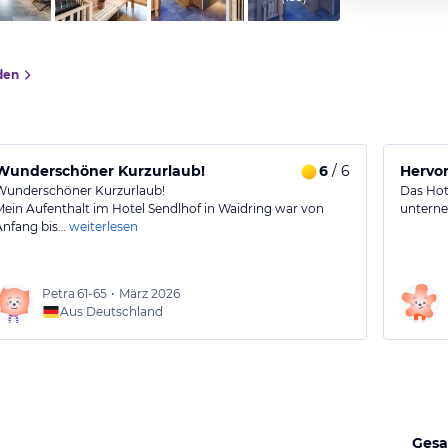
den
Wunderschöner Kurzurlaub!
6
/ 6
Hervor
Wunderschöner Kurzurlaub!
Das Hote
Mein Aufenthalt im Hotel Sendlhof in Waidring war von
untern
Anfang bis…
weiterlesen
Petra
61-65
•
März 2026
Aus Deutschland
Gesa