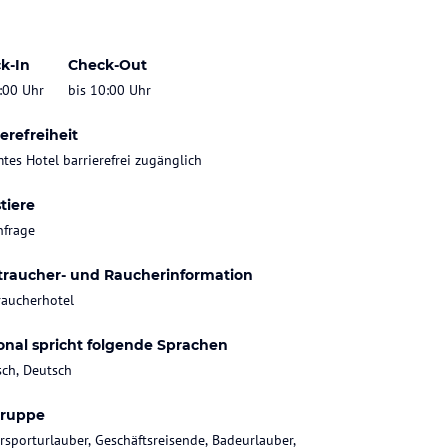
k-In
Check-Out
:00 Uhr
bis 10:00 Uhr
erefreiheit
tes Hotel barrierefrei zugänglich
tiere
nfrage
traucher- und Raucherinformation
raucherhotel
onal spricht folgende Sprachen
sch, Deutsch
gruppe
rsporturlauber, Geschäftsreisende, Badeurlauber,