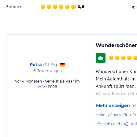
Gewähr und ohne Prüfung durch HolidayCheck. Bitte lies vor der B
Zimmer
5,8
Lag
jeweiligen Veranstalters.
Wunderschöner 
Petra
(
61-65
)
Wunderschöner Kur
6
Bewertungen
Mein Aufenthalt im 
Vor 4 Monaten • Verreist als Paar im
Ankunft spürt man, 
März 2026
ist, sondern gelebt
Gondelbahn – ideal,
Mehr anzeigen
unmittelbarer Nähe
HolidayCheck Club-Pu
Hilfreich
Tei