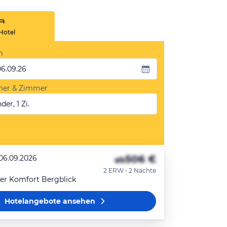
Hotel
m
06.09.26
mer & Zimmer
der, 1 Zi.
506 €
 06.09.2026
ab
2 ERW • 2 Nächte
r Komfort Bergblick
Hotelangebote
ansehen