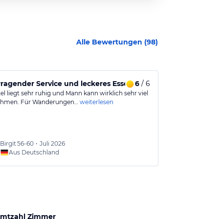
Alle Bewertungen (
98
)
ragender Service und leckeres Essen
6
/ 6
Ein Hotel z
l liegt sehr ruhig und Mann kann wirklich sehr viel
Ein sehr gemüt
ehmen. Für Wanderungen…
weiterlesen
nettem Person
Birgit
56-60
•
Juli 2026
Sarah
3
Aus Deutschland
Aus
mtzahl Zimmer