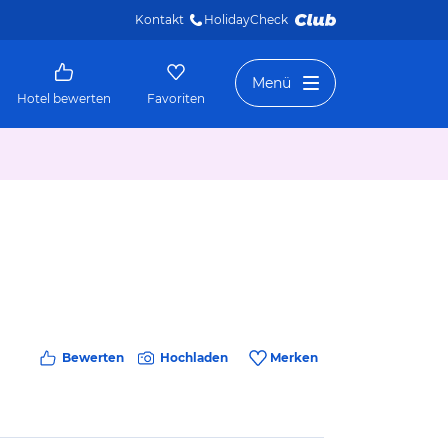
Kontakt
HolidayCheck 
Menü
Hotel bewerten
Favoriten
Bewerten
Hochladen
Merken