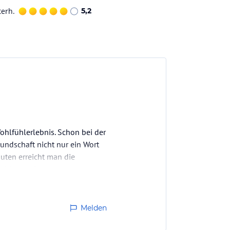
terh.
5,2
ohlfühlerlebnis. Schon bei der
eundschaft nicht nur ein Wort
nuten erreicht man die
iche Ausflugsziele liegen in
Melden