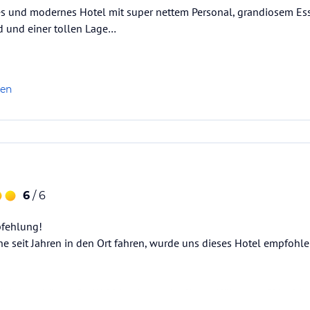
es und modernes Hotel mit super nettem Personal, grandiosem E
d und einer tollen Lage…
len
6
/ 6
pfehlung!
e seit Jahren in den Ort fahren, wurde uns dieses Hotel empfohl
kleinen schönen Ort Waidring in unmittelbarer Nähe zum Skigebiet