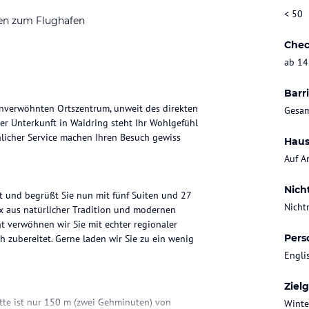
< 50
en zum Flughafen
Chec
ab 14
Barri
nenverwöhnten Ortszentrum, unweit des direkten
Gesam
rer Unterkunft in Waidring steht Ihr Wohlgefühl
önlicher Service machen Ihren Besuch gewiss
Haus
Auf A
Nich
 und begrüßt Sie nun mit fünf Suiten und 27
Nicht
ix aus natürlicher Tradition und modernen
t verwöhnen wir Sie mit echter regionaler
Pers
zubereitet. Gerne laden wir Sie zu ein wenig
Engli
Ziel
tte ist nur 150 m (zwei Gehminuten) von
Winte