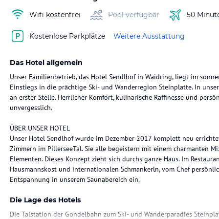
Wifi kostenfrei
Pool verfügbar
50 Minut
Kostenlose Parkplätze
Weitere Ausstattung
Das Hotel allgemein
Unser Familienbetrieb, das Hotel Sendlhof in Waidring, liegt im son
Einstiegs in die prächtige Ski- und Wanderregion Steinplatte. In unse
an erster Stelle. Herrlicher Komfort, kulinarische Raffinesse und pers
unvergesslich.
ÜBER UNSER HOTEL
Unser Hotel Sendlhof wurde im Dezember 2017 komplett neu errichtet
Zimmern im PillerseeTal. Sie alle begeistern mit einem charmanten M
Elementen. Dieses Konzept zieht sich durchs ganze Haus. Im Restauran
Hausmannskost und internationalen Schmankerln, vom Chef persönlich 
Entspannung in unserem Saunabereich ein.
Die Lage des Hotels
Die Talstation der Gondelbahn zum Ski- und Wanderparadies Steinpla