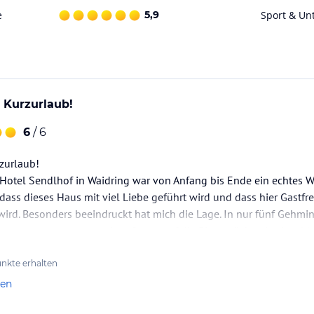
uchung die verbindlichen
Angebotsdetails
des
e
5,9
Sport & Un
Kurzurlaub!
6
/ 6
zurlaub!
Hotel Sendlhof in Waidring war von Anfang bis Ende ein echtes W
dass dieses Haus mit viel Liebe geführt wird und dass hier Gastfr
 wird. Besonders beeindruckt hat mich die Lage. In nur fünf Gehmi
 wenn man morgens ohne Stress auf die Piste möchte. Auch zahlre
, sodass man sowohl im Winter…
nkte erhalten
len