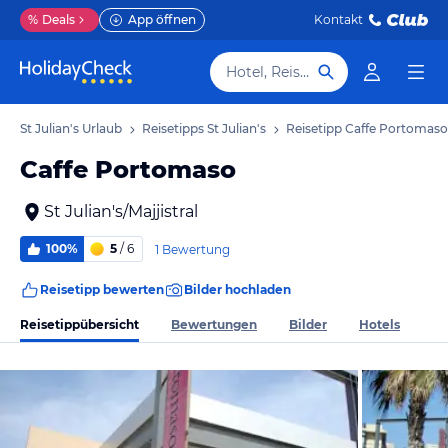
%
Deals
App öffnen
Kontakt
Hotel, Reiseziel
St Julian's Urlaub
Reisetipps St Julian's
Reisetipp Caffe Portomaso
Caffe Portomaso
St Julian's/Majjistral
100%
5
/ 6
1 Bewertung
Reisetipp bewerten
Bilder hochladen
Reisetippübersicht
Bewertungen
Bilder
Hotels