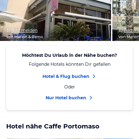
Bild melden
Bild m
von Marion & Remo
von Mario
Möchtest Du Urlaub in der Nähe buchen?
Folgende Hotels könnten Dir gefallen
Hotel & Flug buchen
Oder
Nur Hotel buchen
Hotel nähe Caffe Portomaso