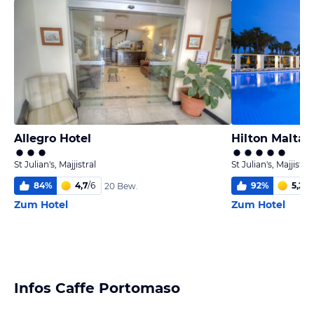
Allegro Hotel
Hilton Malta
St Julian's, Majjistral
St Julian's, Majjistral
84
%
4,7
/
6
92
%
5,2
/
6
20 Bew.
Zum Hotel
Zum Hotel
Infos Caffe Portomaso