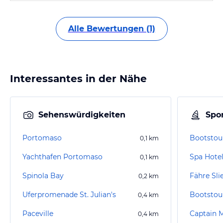
Alle Bewertungen (1)
Interessantes in der Nähe
Sehenswürdigkeiten
Spor
Portomaso
Bootstour
0,1
km
Yachthafen Portomaso
Spa Hotel
0,1
km
Spinola Bay
Fähre Sli
0,2
km
Uferpromenade St. Julian's
Bootstour
0,4
km
Paceville
Captain 
0,4
km