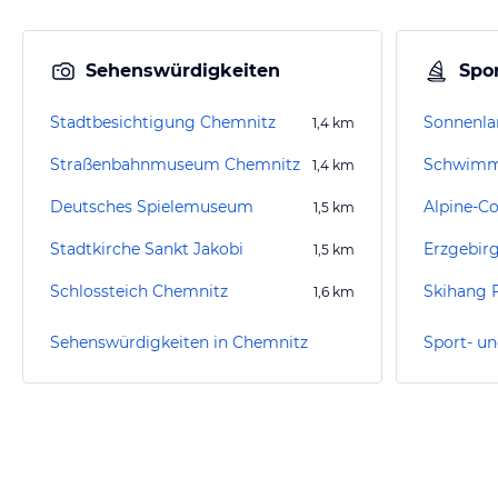
Sehenswürdigkeiten
Spor
Stadtbesichtigung Chemnitz
Sonnenla
1,4
km
Straßenbahnmuseum Chemnitz
Schwimm
1,4
km
Deutsches Spielemuseum
1,5
km
Stadtkirche Sankt Jakobi
Erzgebir
1,5
km
Schlossteich Chemnitz
Skihang 
1,6
km
Sehenswürdigkeiten in Chemnitz