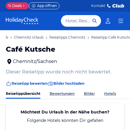
%
Deals
App öffnen
Kontakt
Hotel, Reiseziel
rlaub
Chemnitz Urlaub
Reisetipps Chemnitz
Reisetipp Café Kutsch
Café Kutsche
Chemnitz/Sachsen
Dieser Reisetipp wurde noch nicht bewertet.
Reisetipp bewerten
Bilder hochladen
Reisetippübersicht
Bewertungen
Bilder
Hotels
Möchtest Du Urlaub in der Nähe buchen?
Folgende Hotels könnten Dir gefallen