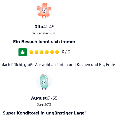
Rita
41-45
September 2013
Ein Besuch lohnt sich immer
6
/ 6
infach Pflicht, große Auswahl an Torten und Kuchen und Eis, Früh
August
61-65
Juni 2013
Super Konditorei in ungünstiger Lage!