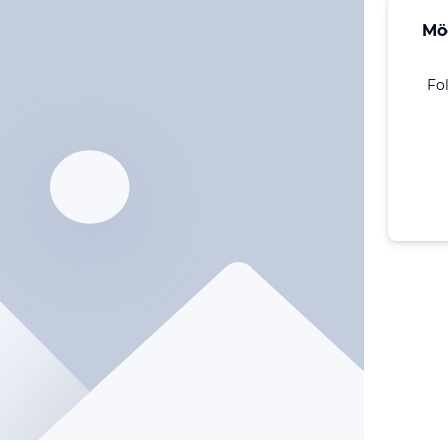
Mö
Fo