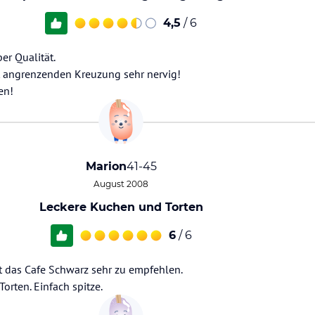
4,5
/ 6
er Qualität.
kt angrenzenden Kreuzung sehr nervig!
en!
Marion
41-45
August 2008
Leckere Kuchen und Torten
6
/ 6
st das Cafe Schwarz sehr zu empfehlen.
orten. Einfach spitze.