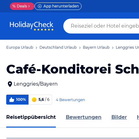
%
Deals
App herunterladen
Europa Urlaub
Deutschland Urlaub
Bayern Urlaub
Lenggries U
Café-Konditorei Sc
Lenggries/Bayern
100%
5,6
/ 6
4 Bewertungen
Reisetippübersicht
Bewertungen
Bilder