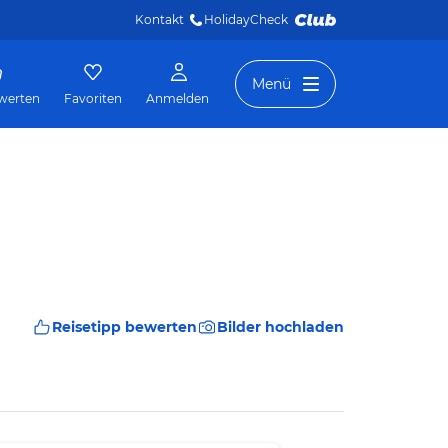
Kontakt
HolidayCheck 
Menü
werten
Favoriten
Anmelden
Reisetipp bewerten
Bilder hochladen