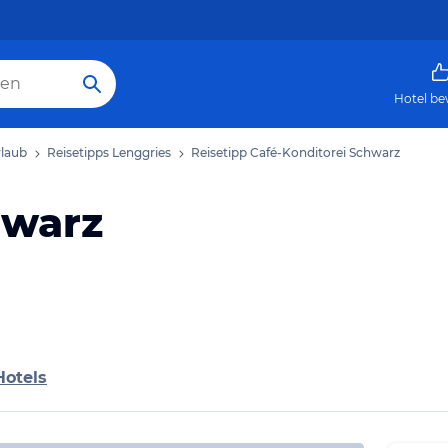
Hotel be
rlaub
Reisetipps Lenggries
Reisetipp Café-Konditorei Schwarz
hwarz
Hotels