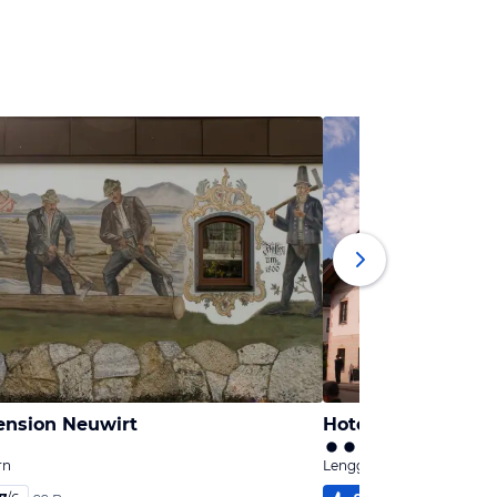
ension Neuwirt
Hotel Gasthof Altw
rn
Lenggries, Bayern