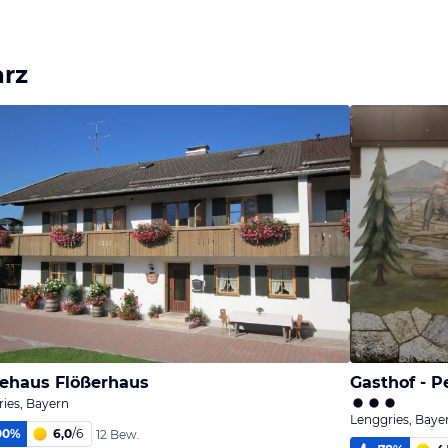
arz
ehaus Flößerhaus
Gasthof - P
ies, Bayern
Lenggries, Baye
00
%
6,0
/
6
12 Bew.