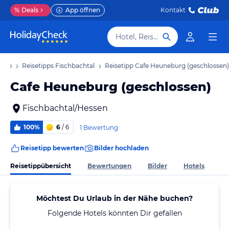
%
Deals
App öffnen
Kontakt
Hotel, Reiseziel
laub
Reisetipps Fischbachtal
Reisetipp Cafe Heuneburg (geschlossen)
Cafe Heuneburg (geschlossen)
Fischbachtal/Hessen
100%
6
/ 6
1 Bewertung
Reisetipp bewerten
Bilder hochladen
Reisetippübersicht
Bewertungen
Bilder
Hotels
Möchtest Du Urlaub in der Nähe buchen?
Folgende Hotels könnten Dir gefallen