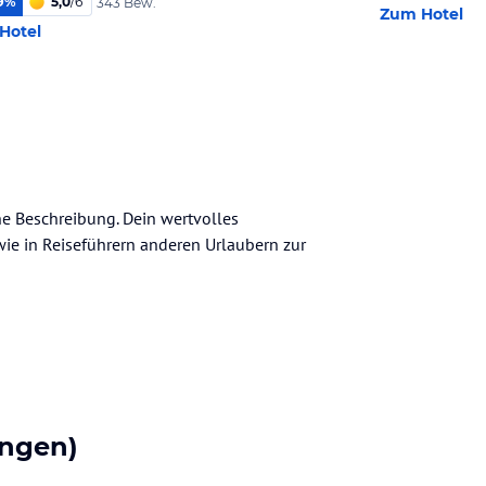
9
%
5,0
/
6
343 Bew.
Zum Hotel
Hotel
ne Beschreibung. Dein wertvolles
n wie in Reiseführern anderen Urlaubern zur
ngen)