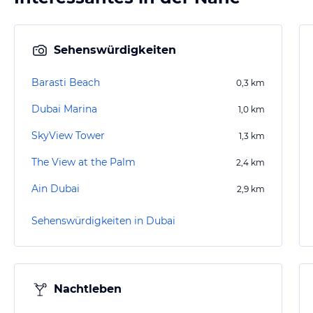
Sehenswürdigkeiten
Barasti Beach
0,3
km
Dubai Marina
1,0
km
SkyView Tower
1,3
km
The View at the Palm
2,4
km
Ain Dubai
2,9
km
Sehenswürdigkeiten in Dubai
Nachtleben