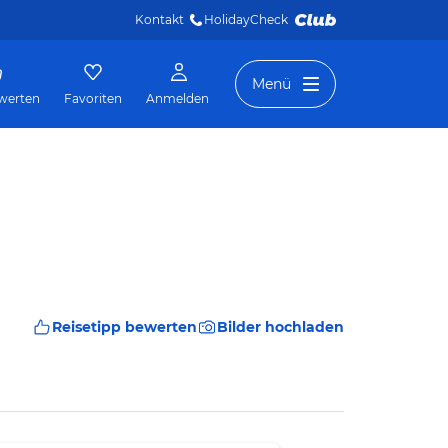
Kontakt
HolidayCheck 
Menü
werten
Favoriten
Anmelden
Reisetipp bewerten
Bilder hochladen