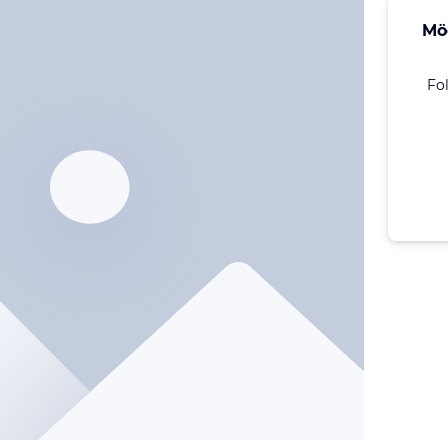
Mö
Fo