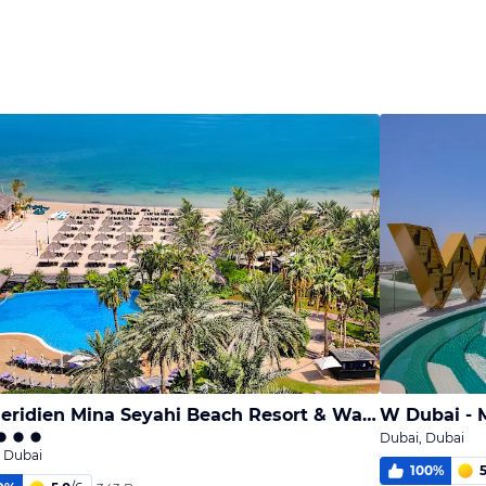
Le Meridien Mina Seyahi Beach Resort & Waterpark
W Dubai - 
Dubai, Dubai
 Dubai
100
%
5