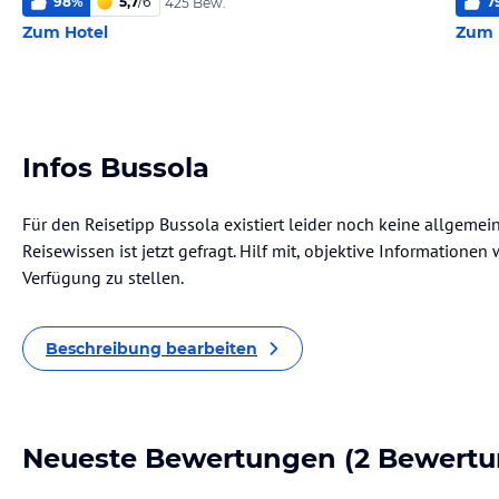
98
%
5,7
/
6
7
425 Bew.
Zum Hotel
Zum 
Infos Bussola
Für den Reisetipp Bussola existiert leider noch keine allgemei
Reisewissen ist jetzt gefragt. Hilf mit, objektive Informatione
Verfügung zu stellen.
Beschreibung bearbeiten
Neueste Bewertungen
(2 Bewertu