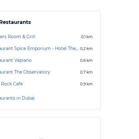
Restaurants
ers Room & Grill
0,1
km
Restaurant Spice Emporium - Hotel The Westin
0,2
km
aurant Vapiano
0,6
km
aurant The Observatory
0,7
km
 Rock Cafe
0,9
km
aurants in Dubai