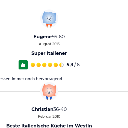
Eugene
56-60
August 2013
Super Italiener
5,3
/ 6
essen immer noch hervorragend.
Christian
36-40
Februar 2010
Beste italienische Küche im Westin