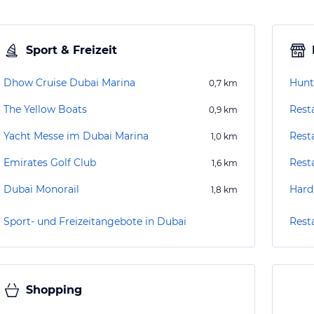
Sport & Freizeit
Dhow Cruise Dubai Marina
Hunt
0,7
km
The Yellow Boats
0,9
km
Yacht Messe im Dubai Marina
Rest
1,0
km
Emirates Golf Club
Rest
1,6
km
Dubai Monorail
Hard
1,8
km
Sport- und Freizeitangebote in Dubai
Rest
Shopping