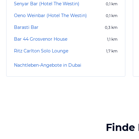
Senyar Bar (Hotel The Westin)
0,1
km
Oeno Weinbar (Hotel The Westin)
0,1
km
Barasti Bar
0,3
km
Bar 44 Grosvenor House
1,1
km
Ritz Carlton Solo Lounge
1,7
km
Nachtleben-Angebote in Dubai
Finde