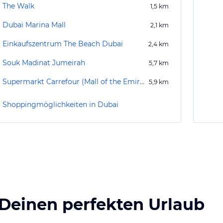
The Walk
1,5
km
Dubai Marina Mall
2,1
km
Einkaufszentrum The Beach Dubai
2,4
km
Souk Madinat Jumeirah
5,7
km
Supermarkt Carrefour (Mall of the Emirates)
5,9
km
Shoppingmöglichkeiten in Dubai
 Deinen perfekten Urlaub