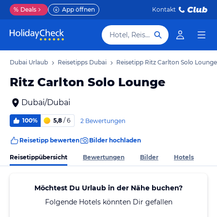
%
Deals
App öffnen
Kontakt
Hotel, Reiseziel
Dubai Urlaub
Reisetipps Dubai
Reisetipp Ritz Carlton Solo Lounge
Ritz Carlton Solo Lounge
Dubai/Dubai
100%
5,8
/ 6
2 Bewertungen
Reisetipp bewerten
Bilder hochladen
Reisetippübersicht
Bewertungen
Bilder
Hotels
Möchtest Du Urlaub in der Nähe buchen?
Folgende Hotels könnten Dir gefallen