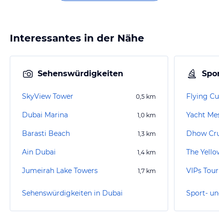
Interessantes in der Nähe
Sehenswürdigkeiten
Spor
SkyView Tower
Flying C
0,5
km
Dubai Marina
Yacht Me
1,0
km
Barasti Beach
Dhow Cru
1,3
km
Ain Dubai
The Yello
1,4
km
Jumeirah Lake Towers
VIPs Tou
1,7
km
Sehenswürdigkeiten in Dubai
Sport- un