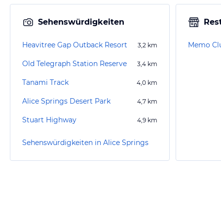
Sehenswürdigkeiten
Res
Heavitree Gap Outback Resort
Memo Clu
3,2
km
Old Telegraph Station Reserve
3,4
km
Tanami Track
4,0
km
Alice Springs Desert Park
4,7
km
Stuart Highway
4,9
km
Sehenswürdigkeiten in Alice Springs