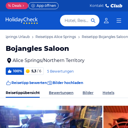
%
Deals
App öffnen
Kontakt
Hotel, Reiseziel
ice Springs Urlaub
Reisetipps Alice Springs
Reisetipp Bojangles Saloon
Bojangles Saloon
Alice Springs/Northern Territory
100%
5,3
/ 6
5 Bewertungen
Reisetipp bewerten
Bilder hochladen
Reisetippübersicht
Bewertungen
Bilder
Hotels