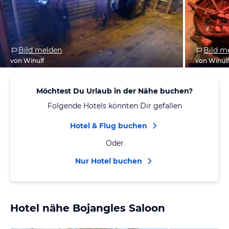
Bild melden
Bild m
von Winulf
von Winul
Möchtest Du Urlaub in der Nähe buchen?
Folgende Hotels könnten Dir gefallen
Hotel & Flug buchen
Oder
Nur Hotel buchen
Hotel nähe Bojangles Saloon