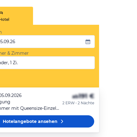
Hotel
m
05.09.26
mer & Zimmer
der, 1 Zi.
191 €
 05.09.2026
ab
egung
2 ERW • 2 Nächte
Standard Zimmer mit Queensize-Einzelbett
Hotelangebote
ansehen