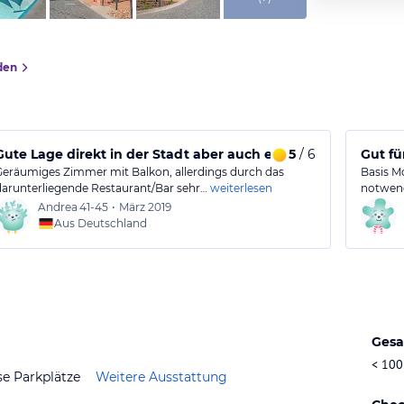
den
Gute Lage direkt in der Stadt aber auch etwas laut
5
/ 6
Gut fü
Geräumiges Zimmer mit Balkon, allerdings durch das
Basis Mo
darunterliegende Restaurant/Bar sehr…
weiterlesen
notwen
Andrea
41-45
•
März 2019
Aus Deutschland
Gesa
< 100
se Parkplätze
Weitere Ausstattung