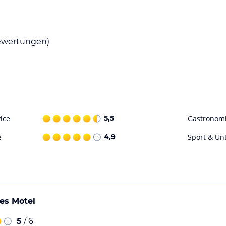
m Bistro-Stil speisen und aus einer Auswahl an
ngsmöglichkeiten wie Flachbildfernseher,
wertungen)
 und sich erfrischen können. Der Garten und
Freien. Das Diplomat Hotel Alice Springs bietet
bewahrung.
ice
5,5
Gastronom
ohne Gewähr. Bitte lies vor der Buchung die
e
4,9
Sport & Un
es Motel
5
/ 6