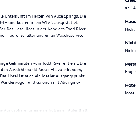
Chec
ab 14
le Unterkunft im Herzen von Alice Springs. Die
Haus
l-TV und kostenfreiem WLAN ausgestattet.
r. Das Hotel liegt in der Nähe des Todd River
Nicht
einen Tourenschalter und einen Wäscheservice
Nich
Nicht
wenige Gehminuten vom Todd River entfernt. Die
Pers
 den Aussichtspunkt Anzac Hill zu erkunden,
Engli
Das Hotel ist auch ein idealer Ausgangspunkt
u Wanderwegen und Galerien mit Aborigine-
Hote
Motel
me Atmosphäre für einen erholsamen Aufenthalt.
 Kaffee- und Teezubehör. Im eigenen Bad finden
verfügen über einen Balkon, auf dem Sie die