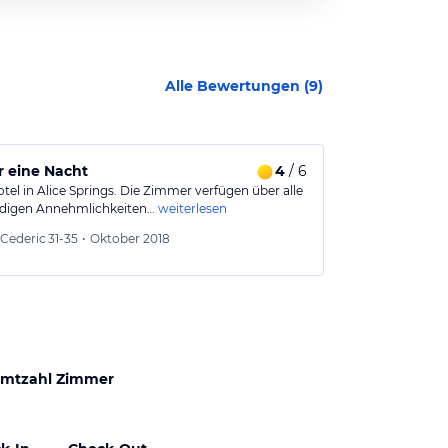
Alle Bewertungen (
9
)
r eine Nacht
4
/ 6
Einfaches ab
tel in Alice Springs. Die Zimmer verfügen über alle
Einfaches Mote
digen Annehmlichkeiten…
weiterlesen
Jahre gekomme
Wladis
Cederic
31-35
•
Oktober 2018
Aus
mtzahl Zimmer