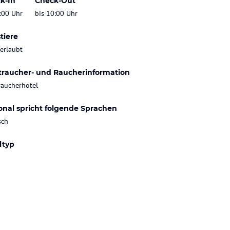
k-In
Check-Out
:00 Uhr
bis 10:00 Uhr
tiere
 erlaubt
traucher- und Raucherinformation
raucherhotel
onal spricht folgende Sprachen
sch
ltyp