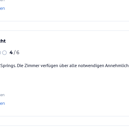
len
cht
4
/ 6
e Springs. Die Zimmer verfügen über alle notwendigen Annehmlichk
ten
len