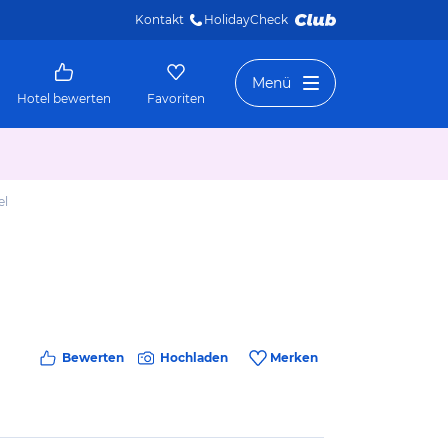
Kontakt
HolidayCheck 
Menü
Hotel bewerten
Favoriten
el
Bewerten
Hochladen
Merken