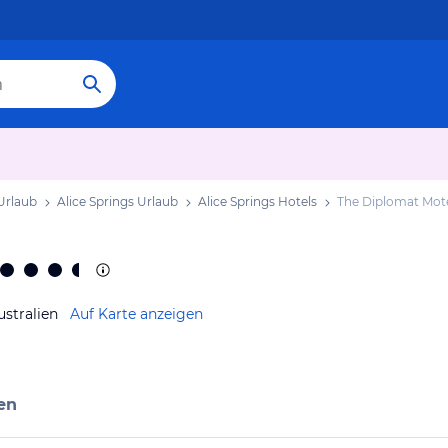
 Urlaub
Alice Springs Urlaub
Alice Springs Hotels
The Diplomat Mot
ustralien
Auf Karte anzeigen
en