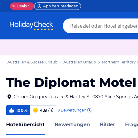
%
Deals
App herunterladen
Australien & Südsee Urlaub
Australien Urlaub
Northern Territory
The Diplomat Motel
Corner Gregory Terrace & Hartley St 0870 Alice Springs A
100%
4,8
/ 6
9
Bewertungen
Hotelübersicht
Bewertungen
Bilder
Frag