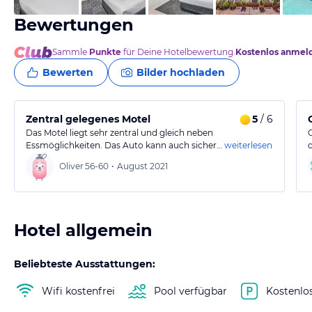
Bewertungen
Sammle
Punkte
für Deine Hotelbewertung.
Kostenlos anmel
Bewerten
Bilder hochladen
Zentral gelegenes Motel
5
/ 6
Das Motel liegt sehr zentral und gleich neben
Essmöglichkeiten. Das Auto kann auch sicher…
weiterlesen
Oliver
56-60
•
August 2021
Hotel allgemein
Beliebteste Ausstattungen:
Wifi kostenfrei
Pool verfügbar
Kostenlo