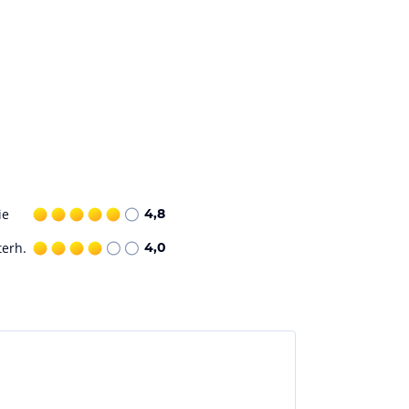
ie
4,8
terh.
4,0