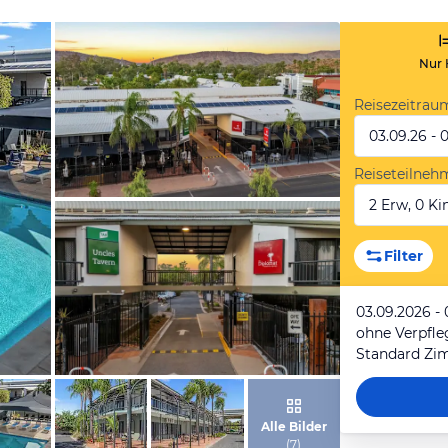
Nur 
Reisezeitrau
03.09.26 - 
Reiseteilneh
2 Erw, 0 Kin
von Expedia
Filter
03.09.2026 -
ohne Verpfl
von Expedia
Alle Bilder
(
7
)