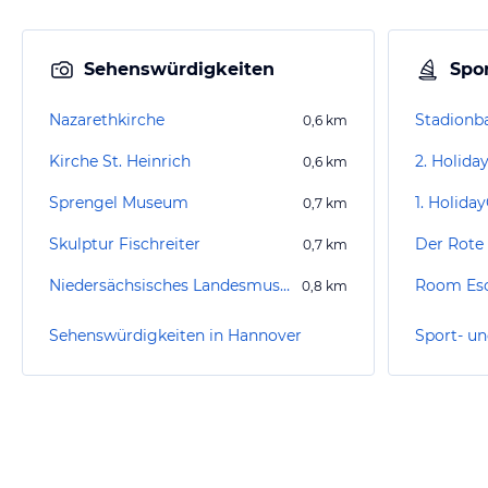
Sehenswürdigkeiten
Spor
Nazarethkirche
Stadionb
0,6
km
Kirche St. Heinrich
0,6
km
Sprengel Museum
0,7
km
Skulptur Fischreiter
Der Rote
0,7
km
Niedersächsisches Landesmuseum
Room Es
0,8
km
Sehenswürdigkeiten in Hannover