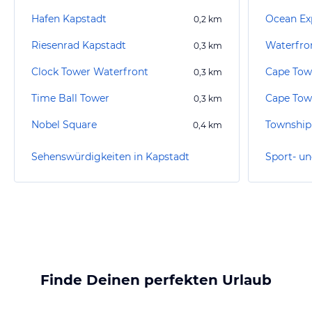
Hafen Kapstadt
0,2
km
Riesenrad Kapstadt
Waterfro
0,3
km
Clock Tower Waterfront
Cape Tow
0,3
km
Time Ball Tower
0,3
km
Nobel Square
Township
0,4
km
Sehenswürdigkeiten in Kapstadt
Finde Deinen perfekten Urlaub