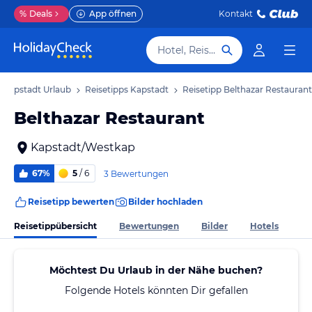
%
Deals
App öffnen
Kontakt
Hotel, Reiseziel
Kapstadt Urlaub
Reisetipps Kapstadt
Reisetipp Belthazar Restaurant
Belthazar Restaurant
Kapstadt/Westkap
67%
5
/ 6
3 Bewertungen
Reisetipp bewerten
Bilder hochladen
Reisetippübersicht
Bewertungen
Bilder
Hotels
Möchtest Du Urlaub in der Nähe buchen?
Folgende Hotels könnten Dir gefallen