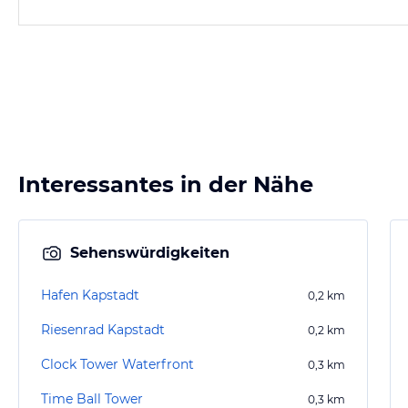
Interessantes in der Nähe
Sehenswürdigkeiten
Hafen Kapstadt
0,2
km
Riesenrad Kapstadt
0,2
km
Clock Tower Waterfront
0,3
km
Time Ball Tower
0,3
km