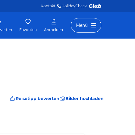
Kontakt
HolidayCheck 
Menü
werten
Favoriten
Anmelden
Reisetipp bewerten
Bilder hochladen