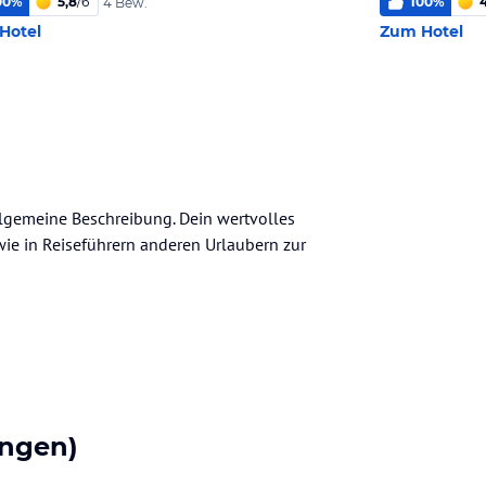
00
%
5,8
/
6
100
%
4 Bew.
Hotel
Zum Hotel
allgemeine Beschreibung. Dein wertvolles
n wie in Reiseführern anderen Urlaubern zur
ngen)