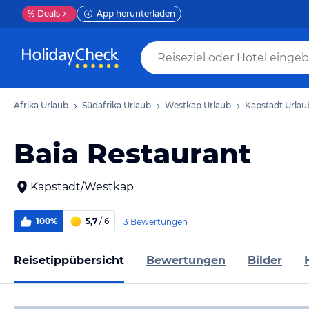
%
Deals
App herunterladen
Afrika Urlaub
Südafrika Urlaub
Westkap Urlaub
Kapstadt Urlau
Baia Restaurant
Kapstadt/Westkap
100%
5,7
/ 6
3 Bewertungen
Reisetippübersicht
Bewertungen
Bilder