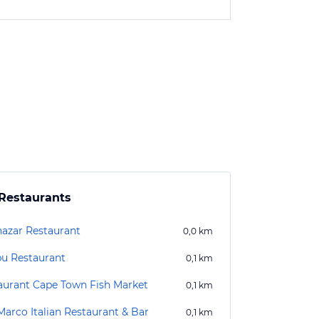
Restaurants
hazar Restaurant
0,0
km
bu Restaurant
0,1
km
aurant Cape Town Fish Market
0,1
km
Marco Italian Restaurant & Bar
0,1
km