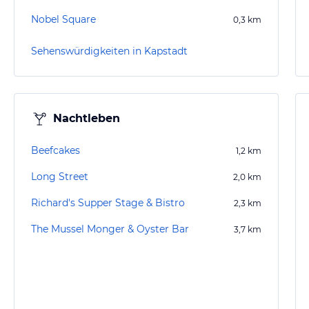
Nobel Square
0,3
km
Sehenswürdigkeiten in Kapstadt
Nachtleben
Beefcakes
1,2
km
Long Street
2,0
km
Richard's Supper Stage & Bistro
2,3
km
The Mussel Monger & Oyster Bar
3,7
km