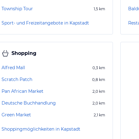
Township Tour
Bald
1,5
km
Sport- und Freizeitangebote in Kapstadt
Rest
Shopping
Alfred Mall
0,3
km
Scratch Patch
0,8
km
Pan African Market
2,0
km
Deutsche Buchhandlung
2,0
km
Green Market
2,1
km
Shoppingmöglichkeiten in Kapstadt