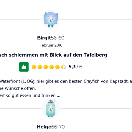
Birgit
56-60
Februar 2016
sch schlemmen mit Blick auf den Tafelberg
5,3
/ 6
Waterfront (1. OG): hier gibt es den besten Crayfish von Kapstadt, 
ine Wünsche offen.
t so gut essen und trinken ....
Helge
66-70