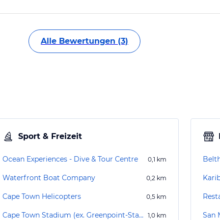
Alle Bewertungen (3)
Sport & Freizeit
Ocean Experiences - Dive & Tour Centre
Belt
0,1
km
Waterfront Boat Company
Kari
0,2
km
Cape Town Helicopters
Rest
0,5
km
Cape Town Stadium (ex. Greenpoint-Stadion)
San 
1,0
km