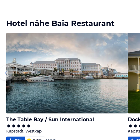
Hotel nähe Baia Restaurant
The Table Bay / Sun International
Dock
Kapstadt, Westkap
Kapst