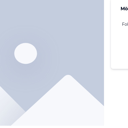
Mö
Fo