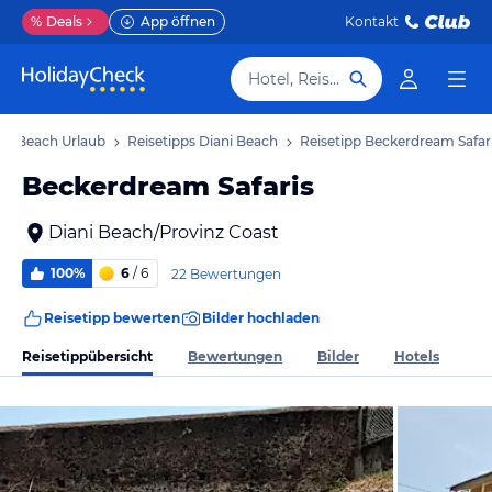
%
Deals
App öffnen
Kontakt
Hotel, Reiseziel
ani Beach Urlaub
Reisetipps Diani Beach
Reisetipp Beckerdream Safar
Beckerdream Safaris
Diani Beach/Provinz Coast
100%
6
/ 6
22 Bewertungen
Reisetipp bewerten
Bilder hochladen
Reisetippübersicht
Bewertungen
Bilder
Hotels