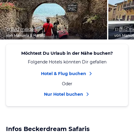
Bild melden
Bild m
von Manuela & Harald
von Manuel
Möchtest Du Urlaub in der Nähe buchen?
Folgende Hotels könnten Dir gefallen
Hotel & Flug buchen
Oder
Nur Hotel buchen
Infos Beckerdream Safaris