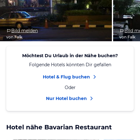
Bild melden
Bild m
von Falk
von Falk
Möchtest Du Urlaub in der Nähe buchen?
Folgende Hotels könnten Dir gefallen
Hotel & Flug buchen
Oder
Nur Hotel buchen
Hotel nähe Bavarian Restaurant