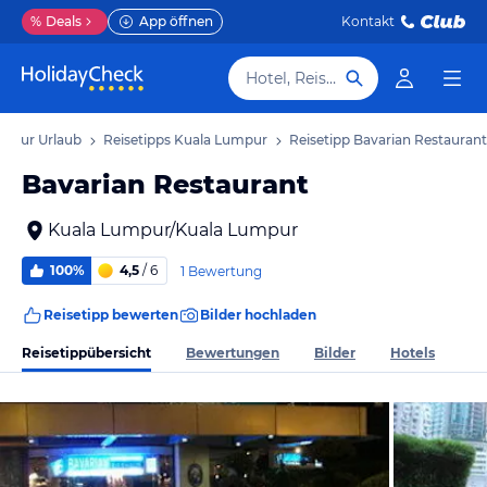
%
Deals
App öffnen
Kontakt
Hotel, Reiseziel
umpur Urlaub
Reisetipps Kuala Lumpur
Reisetipp Bavarian Restaurant
Bavarian Restaurant
Kuala Lumpur/Kuala Lumpur
100%
4,5
/ 6
1 Bewertung
Reisetipp bewerten
Bilder hochladen
Reisetippübersicht
Bewertungen
Bilder
Hotels