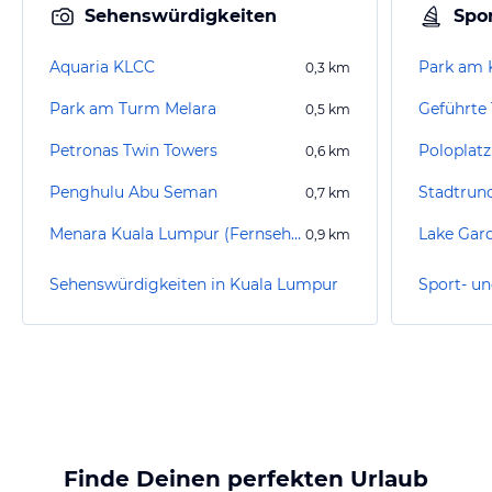
Sehenswürdigkeiten
Spor
Aquaria KLCC
Park am
0,3
km
Park am Turm Melara
0,5
km
Petronas Twin Towers
0,6
km
Penghulu Abu Seman
Stadtrun
0,7
km
Menara Kuala Lumpur (Fernsehturm)
Lake Gar
0,9
km
Sehenswürdigkeiten in Kuala Lumpur
Finde Deinen perfekten Urlaub