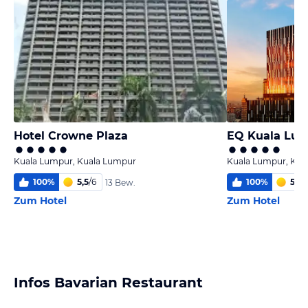
Hotel Crowne Plaza
EQ Kuala Lu
Kuala Lumpur, Kuala Lumpur
Kuala Lumpur, Kua
100
%
5,5
/
6
100
%
5,7
/
13 Bew.
Zum Hotel
Zum Hotel
Infos Bavarian Restaurant