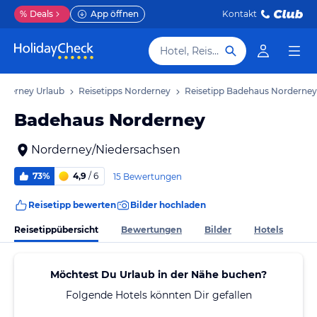
%
Deals
App öffnen
Kontakt
Hotel, Reiseziel
rderney Urlaub
Reisetipps Norderney
Reisetipp Badehaus Norderney
Badehaus Norderney
Norderney/Niedersachsen
73%
4,9
/ 6
15 Bewertungen
Reisetipp bewerten
Bilder hochladen
Reisetippübersicht
Bewertungen
Bilder
Hotels
Möchtest Du Urlaub in der Nähe buchen?
Folgende Hotels könnten Dir gefallen