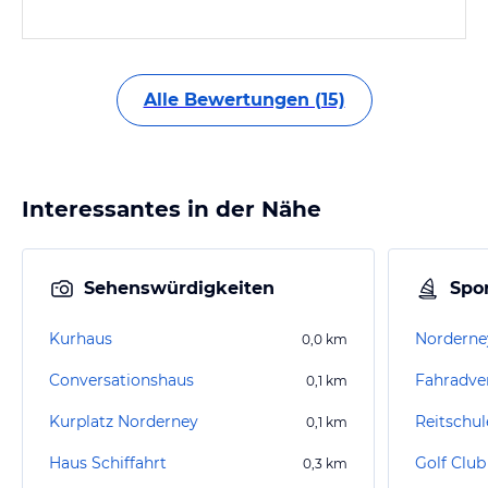
Alle Bewertungen (15)
Interessantes in der Nähe
Sehenswürdigkeiten
Spor
Kurhaus
0,0
km
Conversationshaus
0,1
km
Kurplatz Norderney
Reitschu
0,1
km
Haus Schiffahrt
Golf Club
0,3
km