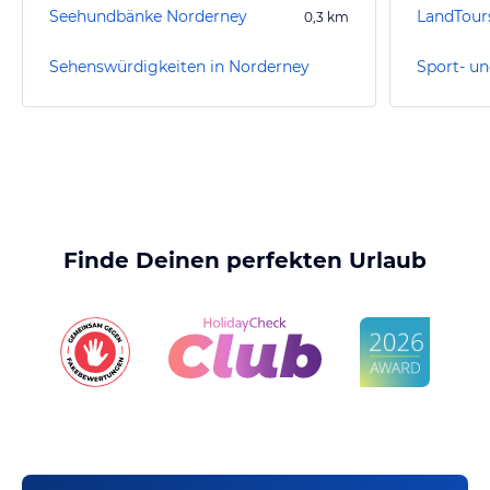
Seehundbänke Norderney
LandTour
0,3
km
Sehenswürdigkeiten in Norderney
Finde Deinen perfekten Urlaub