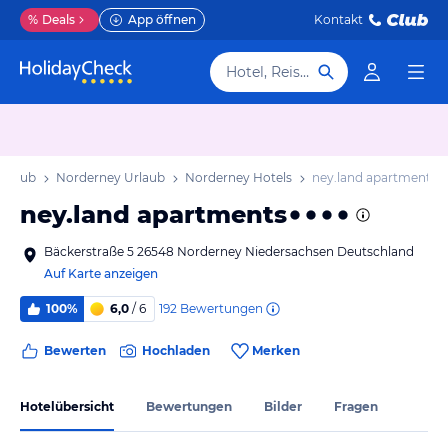
%
Deals
App öffnen
Kontakt
Hotel, Reiseziel
Urlaub
Norderney Urlaub
Norderney Hotels
ney.land apartments
ney.land apartments
Bäckerstraße 5 26548 Norderney Niedersachsen Deutschland
Auf Karte anzeigen
192
Bewertungen
100%
6,0
/ 6
Bewerten
Hochladen
Merken
Hotelübersicht
Bewertungen
Bilder
Fragen