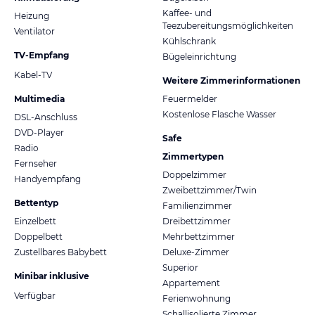
Kaffee- und
Heizung
Teezubereitungsmöglichkeiten
Ventilator
Kühlschrank
TV-Empfang
Bügeleinrichtung
Kabel-TV
Weitere Zimmerinformationen
Multimedia
Feuermelder
Kostenlose Flasche Wasser
DSL-Anschluss
DVD-Player
Safe
Radio
Zimmertypen
Fernseher
Doppelzimmer
Handyempfang
Zweibettzimmer/Twin
Bettentyp
Familienzimmer
Einzelbett
Dreibettzimmer
Doppelbett
Mehrbettzimmer
Zustellbares Babybett
Deluxe-Zimmer
Superior
Minibar inklusive
Appartement
Verfügbar
Ferienwohnung
Schallisolierte Zimmer