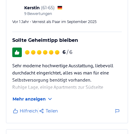
Kerstin
(
61-65
)
9
Bewertungen
Vor 1 Jahr • Verreist als Paar im September 2025
Sollte Geheimtipp bleiben
6
/ 6
Sehr moderne hochwertige Ausstattung, liebevoll
durchdacht eingerichtet, alles was man für eine
Selbstversorgung benötigt vorhanden.
Ruhige Lage, einige Apartments zur Südseite
ausgerichtet mit nettem Balkon, welche über
Mehr anzeigen
Heizstrahler und Strandkorb ausgestattet sind.
Hilfreich
Teilen