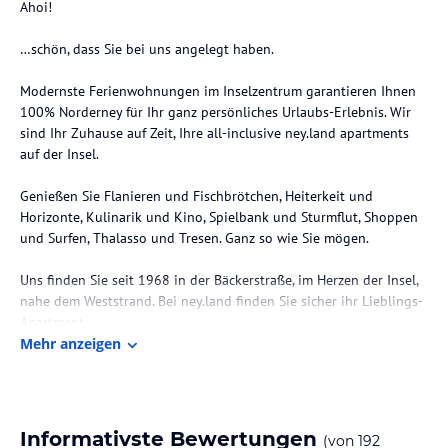
Ahoi!
…schön, dass Sie bei uns angelegt haben.
Modernste Ferienwohnungen im Inselzentrum garantieren Ihnen
100% Norderney für Ihr ganz persönliches Urlaubs-Erlebnis. Wir
sind Ihr Zuhause auf Zeit, Ihre all-inclusive ney.land apartments
auf der Insel.
Genießen Sie Flanieren und Fischbrötchen, Heiterkeit und
Horizonte, Kulinarik und Kino, Spielbank und Sturmflut, Shoppen
und Surfen, Thalasso und Tresen. Ganz so wie Sie mögen.
Uns finden Sie seit 1968 in der Bäckerstraße, im Herzen der Insel,
nahe dem Weststrand. Bei ney.land finden Sie sicher ihr Lieblings-
Apartment.
Mehr anzeigen
Meine Mitarbeiter und ich freuen uns auf Ihren Besuch.
Benno Strauch
Informativste Bewertungen
(von
192
Die Lage des Hotels