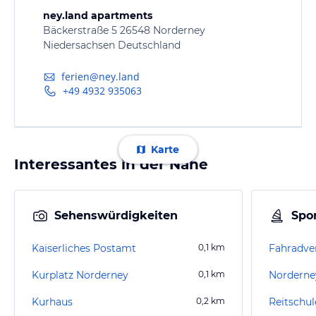
ney.land apartments
Bäckerstraße 5 26548 Norderney
Niedersachsen Deutschland
ferien@ney.land
+49 4932 935063
Karte
Interessantes in der Nähe
Sehenswürdigkeiten
Spor
Kaiserliches Postamt
0,1
km
Kurplatz Norderney
0,1
km
Kurhaus
0,2
km
Reitschu