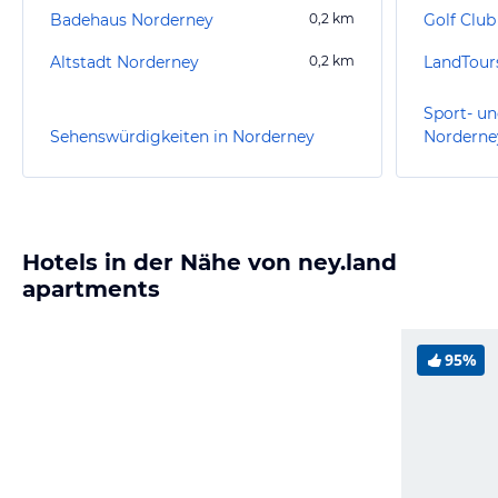
Badehaus Norderney
0,2
km
Golf Club
Altstadt Norderney
0,2
km
LandTour
Sport- un
Sehenswürdigkeiten in Norderney
Norderne
Hotels in der Nähe von ney.land
apartments
95%