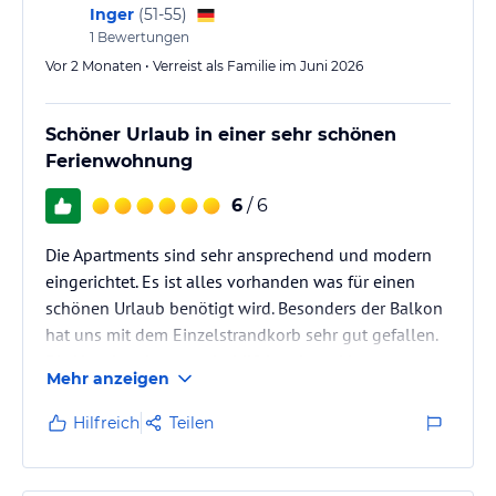
Inger
(
51-55
)
hinaus bieten wir unseren Gästen in der Lobby zum Entspannen
1
Bewertungen
ein 5 Meter langes Süßwasser-Aquarium an.
Vor 2 Monaten • Verreist als Familie im Juni 2026
Hinweis:
Allgemeine und unverbindliche
Hoteliers-/Veranstalter-/Kataloginformationen. Alle Angaben
Schöner Urlaub in einer sehr schönen
ohne Gewähr und ohne Prüfung durch HolidayCheck. Bitte
lies vor der Buchung die verbindlichen
Angebotsdetails
des
Ferienwohnung
jeweiligen Veranstalters.
6
/ 6
Die Apartments sind sehr ansprechend und modern
eingerichtet. Es ist alles vorhanden was für einen
schönen Urlaub benötigt wird. Besonders der Balkon
hat uns mit dem Einzelstrandkorb sehr gut gefallen.
Die Vermieterin war sehr hilfsbereit und immer super
Mehr anzeigen
freundlich. Wir haben uns sehr wohl gefühlt und
würden diese Unterkunft jederzeit wieder buchen.
Hilfreich
Teilen