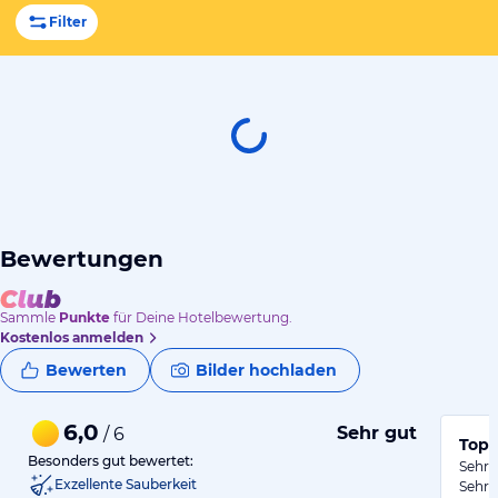
Filter
Bewertungen
Sammle
Punkte
für Deine Hotelbewertung.
Kostenlos anmelden
Bewerten
Bilder hochladen
6,0
Sehr gut
/ 6
Top
Besonders gut bewertet:
Sehr 
Exzellente Sauberkeit
Sehr 