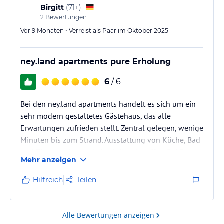
Birgitt
(
71+
)
2
Bewertungen
Vor 9 Monaten • Verreist als Paar im Oktober 2025
ney.land apartments pure Erholung
6
/ 6
Bei den ney.land apartments handelt es sich um ein
sehr modern gestaltetes Gästehaus, das alle
Erwartungen zufrieden stellt. Zentral gelegen, wenige
Minuten bis zum Strand. Ausstattung von Küche, Bad
und Zimmern lassen keine Wünsche offen. Bei Fragen
Mehr anzeigen
gute Hilfestellung durch den Besitzer. Auf der Suche
nach Entspannung waren wir dort gut aufgehoben.
Hilfreich
Teilen
Alle Bewertungen anzeigen