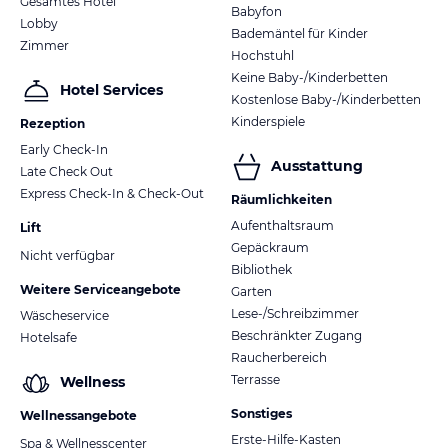
Gesamtes Hotel
Babyfon
Lobby
Bademäntel für Kinder
Zimmer
Hochstuhl
Keine Baby-/Kinderbetten
Hotel Services
Kostenlose Baby-/Kinderbetten
Kinderspiele
Rezeption
Early Check-In
Ausstattung
Late Check Out
Express Check-In & Check-Out
Räumlichkeiten
Aufenthaltsraum
Lift
Gepäckraum
Nicht verfügbar
Bibliothek
Weitere Serviceangebote
Garten
Lese-/Schreibzimmer
Wäscheservice
Beschränkter Zugang
Hotelsafe
Raucherbereich
Terrasse
Wellness
Sonstiges
Wellnessangebote
Erste-Hilfe-Kasten
Spa & Wellnesscenter