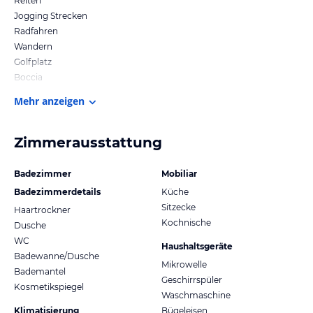
Reiten
Jogging Strecken
Radfahren
Wandern
Golfplatz
Boccia
Mehr anzeigen
Zimmerausstattung
Badezimmer
Mobiliar
Badezimmerdetails
Küche
Sitzecke
Haartrockner
Kochnische
Dusche
WC
Haushaltsgeräte
Badewanne/Dusche
Mikrowelle
Bademantel
Geschirrspüler
Kosmetikspiegel
Waschmaschine
Klimatisierung
Bügeleisen