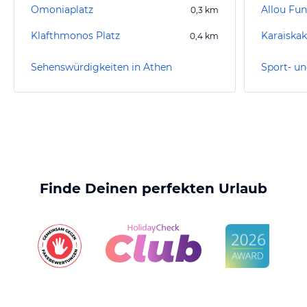
Omoniaplatz
Allou Fun
0,3
km
Klafthmonos Platz
0,4
km
Sehenswürdigkeiten in Athen
Sport- un
Finde Deinen perfekten Urlaub