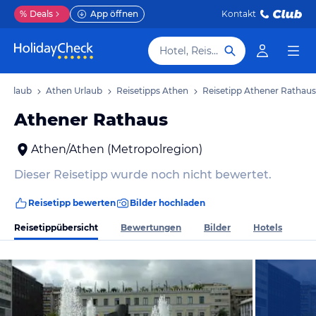
%
Deals
App öffnen
Kontakt
Hotel, Reiseziel
) Urlaub
Athen Urlaub
Reisetipps Athen
Reisetipp Athener Rathaus
Athener Rathaus
Athen/Athen (Metropolregion)
Dieser Reisetipp wurde noch nicht bewertet.
Reisetipp bewerten
Bilder hochladen
Reisetippübersicht
Bewertungen
Bilder
Hotels