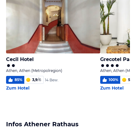
Cecil Hotel
Grecotel Pall
Athen, Athen (Metropolregion)
Athen, Athen (Metr
85
%
3,9
/
6
100
%
5,3
/
14 Bew.
Zum Hotel
Zum Hotel
Infos Athener Rathaus