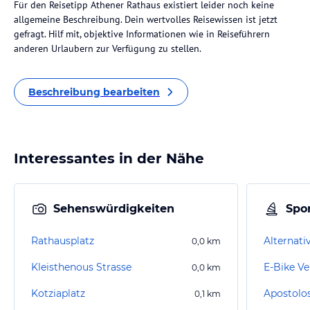
Für den Reisetipp Athener Rathaus existiert leider noch keine
allgemeine Beschreibung. Dein wertvolles Reisewissen ist jetzt
gefragt. Hilf mit, objektive Informationen wie in Reiseführern
anderen Urlaubern zur Verfügung zu stellen.
Beschreibung bearbeiten
Interessantes in der Nähe
Sehenswürdigkeiten
Spor
Rathausplatz
0,0
km
Kleisthenous Strasse
E-Bike Ve
0,0
km
Kotziaplatz
0,1
km