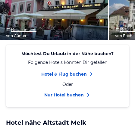
Bild melden
Bild m
von Günter
von Erich
Möchtest Du Urlaub in der Nähe buchen?
Folgende Hotels könnten Dir gefallen
Hotel & Flug buchen
Oder
Nur Hotel buchen
Hotel nähe Altstadt Melk