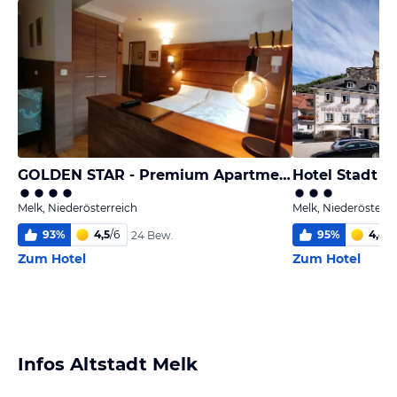
GOLDEN STAR - Premium Apartments
Hotel Stadt M
Melk, Niederösterreich
Melk, Niederösterre
93
%
4,5
/
6
95
%
4,4
/
6
24 Bew.
Zum Hotel
Zum Hotel
Infos Altstadt Melk