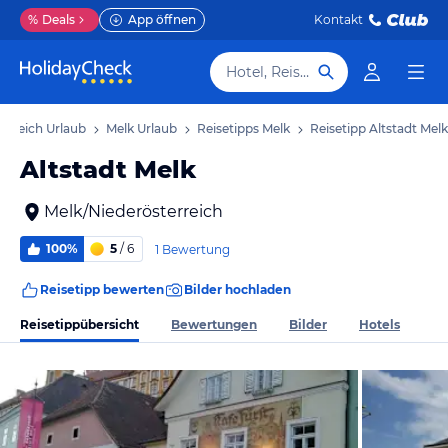
%
Deals
App öffnen
Kontakt
Hotel, Reiseziel
erreich Urlaub
Melk Urlaub
Reisetipps Melk
Reisetipp Altstadt Melk
Altstadt Melk
Melk/Niederösterreich
100%
5
/ 6
1 Bewertung
Reisetipp bewerten
Bilder hochladen
Reisetippübersicht
Bewertungen
Bilder
Hotels