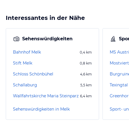
Interessantes in der Nähe
Sehenswürdigkeiten
Spor
Bahnhof Melk
MS Austr
0,4
km
Stift Melk
Mostviert
0,8
km
Schloss Schönbühel
Burgruine
4,6
km
Schallaburg
Texingtal
5,5
km
Wallfahrtskirche Maria Steinparz
Greenhorn
6,4
km
Sehenswürdigkeiten in Melk
Sport- un