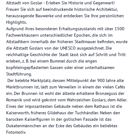
Altstadt von Goslar - Erleben Sie Historie und Gegenwart!
Freuen Sie sich auf beeindruckende historische Architektur,
herausragende Bauwerke und entdecken Sie Ihre persönlichen
Highlights.
Aufgrund ihres besonderen Erhaltungszustands mit über 1500
Fachwerkhäusern unterschiedlicher Epochen, die sich im
Altstadtkern innerhalb der früheren Stadtmauer befinden, wurde
die Altstadt Goslars von der UNESCO ausgezeichnet. Die
reichhaltige Geschichte der Stadt lässt sich auf Schritt und Tritt
erleben, z. B. bei einem Bummel durch die engen
kopfsteingepflasterten Gassen oder einer unterhaltsamen
Stadtführung.
Der belebte Marktplatz, dessen Mittelpunkt der 900 Jahre alte
Marktbrunnen ist, lädt zum Verweilen in einem der vielen Cafés
ein. Der Brunnen ist wohl der älteste erhaltene Bronzeguss der
Romanik und wird gekrönt vom Wahrzeichen Goslars, dem Adler.
Eines der imposantesten Gebäude neben dem Rathaus ist die
Kaiserworth, früheres Gildehaus der Tuchhändler. Neben den
barocken Kaiserfiguren in der gotischen Fassade ist das
Dukatenmännchen an der Ecke des Gebäudes ein beliebtes
Fotomotiv.