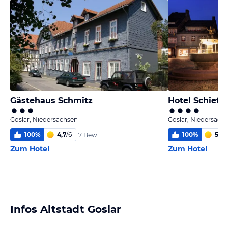
Gästehaus Schmitz
Hotel Schiefer
Goslar, Niedersachsen
Goslar, Niedersach
100
%
4,7
/
6
100
%
5,8
/
7 Bew.
Zum Hotel
Zum Hotel
Infos Altstadt Goslar