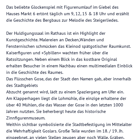
Das beliebte Glockenspiel mit Figurenumlauf im Giebel des
Hauses Markt 6 ertönt täglich um 9, 12, 15 & 18 Uhr und erzählt
die Geschichte des Bergbaus zur Melodie des Steigerliedes.
Der Huldigungssaal im Rathaus ist ein Highlight der
Kunstgeschichte. Malereien an Decken,Wänden und
Fensternischen schmücken das Kleinod spätgotischer Raumkunst.
Kaiserfiguren und »Sybillen« wachten früher über die
Ratssitzungen. Neben einem Blick in das kostbare Original
erhalten Besucher in einem Nachbau einen multimedialen Einblick
in die Geschichte des Raumes.
Das Flüsschen Gose, das der Stadt den Namen gab, aber innerhalb
des Stadtgebiets
Abzucht genannt wird, lädt zu einem Spaziergang am Ufer ein.
Am Klapperhagen liegt die Lohmühle, die einzige erhaltene der
über 40 Mühlen, die das Wasser der Gose in den letzten 1000
Jahren nutzten. Sie beherbergt heute das historische
Zinnfigurenmuseum.
Weithin sichtbar symbolisierte die Stadtbefestigung im Mittelalter
die Wehrhaftigkeit Goslars. Große Teile wurden im 18. / 19. Jh.
eingeebnet, an vielen Stellen zeugen aber noch Wälle, Gräben,