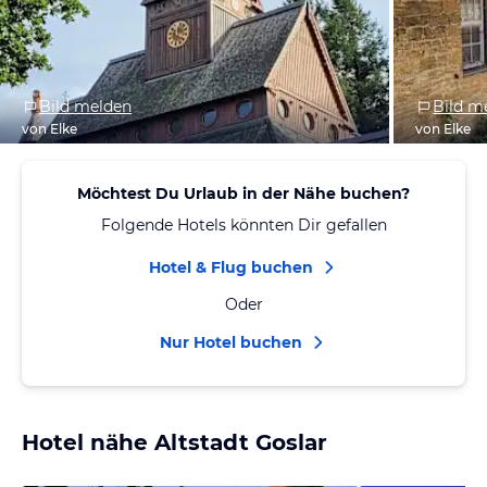
Bild melden
Bild m
von Elke
von Elke
Möchtest Du Urlaub in der Nähe buchen?
Folgende Hotels könnten Dir gefallen
Hotel & Flug buchen
Oder
Nur Hotel buchen
Hotel nähe Altstadt Goslar