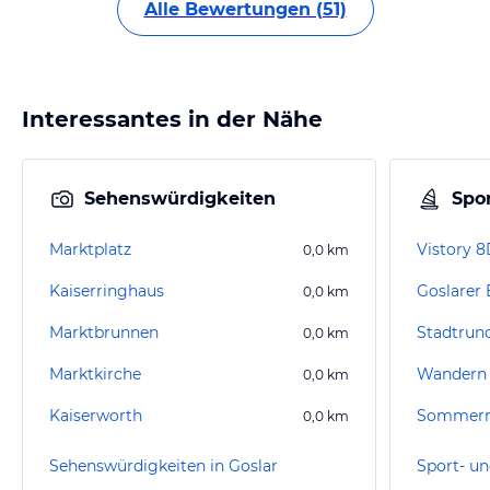
Alle Bewertungen (51)
Interessantes in der Nähe
Sehenswürdigkeiten
Spor
Marktplatz
Vistory 8
0,0
km
Kaiserringhaus
Goslarer
0,0
km
Marktbrunnen
Stadtrun
0,0
km
Marktkirche
Wandern 
0,0
km
Kaiserworth
Sommerr
0,0
km
Sehenswürdigkeiten in Goslar
Sport- un