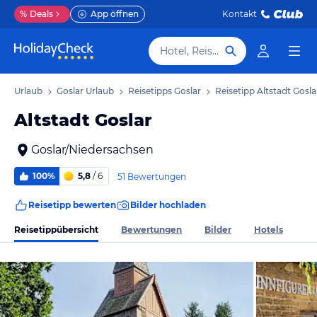
%
Deals
App öffnen
Kontakt
Hotel, Reiseziel
sen Urlaub
Goslar Urlaub
Reisetipps Goslar
Reisetipp Altstadt Gosla
Altstadt Goslar
Goslar/Niedersachsen
100%
5,8
/ 6
51 Bewertungen
Reisetipp bewerten
Bilder hochladen
Reisetippübersicht
Bewertungen
Bilder
Hotels