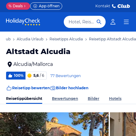
%
Deals
App öffnen
Kontakt
Hotel, Reiseziel
Urlaub
Alcudia Urlaub
Reisetipps Alcudia
Reisetipp Altstadt Alcudia
Altstadt Alcudia
Alcudia/Mallorca
100%
5,6
/ 6
77 Bewertungen
Reisetipp bewerten
Bilder hochladen
Reisetippübersicht
Bewertungen
Bilder
Hotels