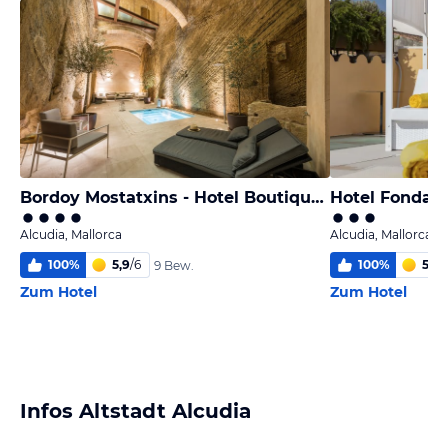
Bordoy Mostatxins - Hotel Boutique Adults Only
Hotel Fonda L
Alcudia, Mallorca
Alcudia, Mallorca
100
%
5,9
/
6
100
%
5,8
/
9 Bew.
Zum Hotel
Zum Hotel
Infos Altstadt Alcudia