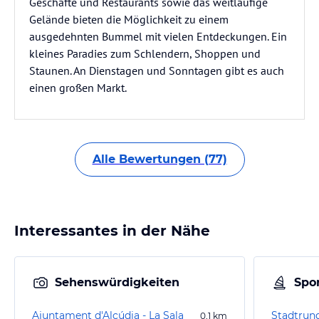
Geschäfte und Restaurants sowie das weitläufige
Gelände bieten die Möglichkeit zu einem
ausgedehnten Bummel mit vielen Entdeckungen. Ein
kleines Paradies zum Schlendern, Shoppen und
Staunen. An Dienstagen und Sonntagen gibt es auch
einen großen Markt.
Alle Bewertungen (77)
Interessantes in der Nähe
Sehenswürdigkeiten
Spor
Ajuntament d'Alcúdia - La Sala
Stadtrund
0,1
km