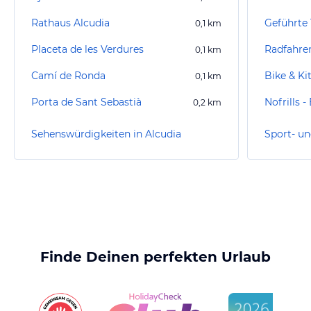
Rathaus Alcudia
Geführte 
0,1
km
Placeta de les Verdures
Radfahre
0,1
km
Camí de Ronda
Bike & Ki
0,1
km
Porta de Sant Sebastià
Nofrills -
0,2
km
Sehenswürdigkeiten in Alcudia
Sport- un
Finde Deinen perfekten Urlaub