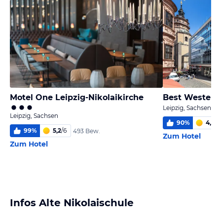
Motel One Leipzig-Nikolaikirche
Leipzig, Sachsen
Leipzig, Sachsen
90
%
4,7
/
6
99
%
5,2
/
6
493 Bew.
Zum Hotel
Zum Hotel
Infos Alte Nikolaischule