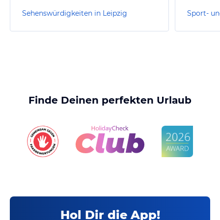
Sehenswürdigkeiten in Leipzig
Sport- un
Finde Deinen perfekten Urlaub
Hol Dir die App!