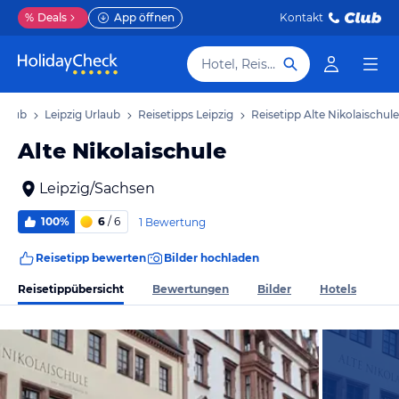
%
Deals
App öffnen
Kontakt
Hotel, Reiseziel
rlaub
Leipzig Urlaub
Reisetipps Leipzig
Reisetipp Alte Nikolaischule
Alte Nikolaischule
Leipzig/Sachsen
100%
6
/ 6
1 Bewertung
Reisetipp bewerten
Bilder hochladen
Reisetippübersicht
Bewertungen
Bilder
Hotels