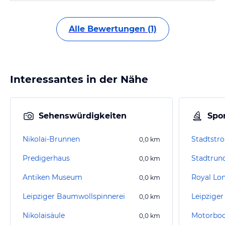
Alle Bewertungen (1)
Interessantes in der Nähe
Sehenswürdigkeiten
Spor
Nikolai-Brunnen
0,0
km
Predigerhaus
Stadtrund
0,0
km
Antiken Museum
Royal Lo
0,0
km
Leipziger Baumwollspinnerei
Leipziger
0,0
km
Nikolaisäule
0,0
km