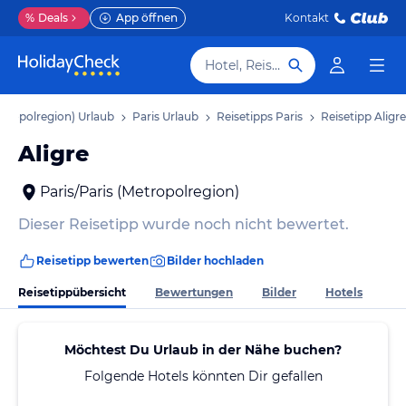
%
Deals
App öffnen
Kontakt
Hotel, Reiseziel
etropolregion) Urlaub
Paris Urlaub
Reisetipps Paris
Reisetipp Aligre
Aligre
Paris/Paris (Metropolregion)
Dieser Reisetipp wurde noch nicht bewertet.
Reisetipp bewerten
Bilder hochladen
Reisetippübersicht
Bewertungen
Bilder
Hotels
Möchtest Du Urlaub in der Nähe buchen?
Folgende Hotels könnten Dir gefallen