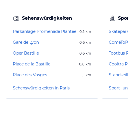
Sehenswürdigkeiten
Spor
Parkanlage Promenade Plantée
Skatepar
0,5
km
Gare de Lyon
ComeToPa
0,6
km
Oper Bastille
Tootbus P
0,6
km
Place de la Bastille
Cooltra P
0,8
km
Place des Vosges
Standsei
1,1
km
Sehenswürdigkeiten in Paris
Sport- un