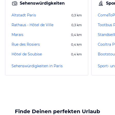
Sehenswürdigkeiten
Spor
Altstadt Paris
ComeToPa
0,3
km
Rathaus - Hôtel de Ville
Tootbus P
0,3
km
Marais
Standsei
0,4
km
Rue des Rosiers
Cooltra P
0,4
km
Hôtel de Soubise
Bootstour
0,4
km
Sehenswürdigkeiten in Paris
Sport- un
Finde Deinen perfekten Urlaub