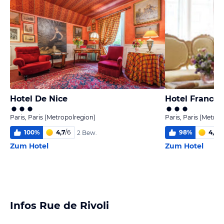
Hotel De Nice
Hotel France 
Paris, Paris (Metropolregion)
Paris, Paris (Metrop
100
%
4,7
/
6
98
%
4,3
/
6
2 Bew.
Zum Hotel
Zum Hotel
Infos Rue de Rivoli