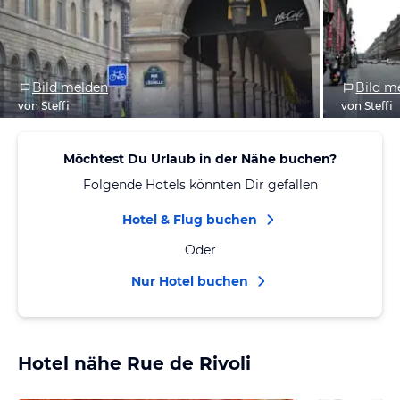
Bild melden
Bild m
von Steffi
von Steffi
Möchtest Du Urlaub in der Nähe buchen?
Folgende Hotels könnten Dir gefallen
Hotel & Flug buchen
Oder
Nur Hotel buchen
Hotel nähe Rue de Rivoli