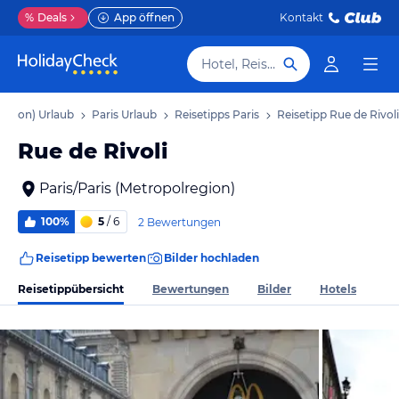
%
Deals
App öffnen
Kontakt
Hotel, Reiseziel
region) Urlaub
Paris Urlaub
Reisetipps Paris
Reisetipp Rue de Rivoli
Rue de Rivoli
Paris/Paris (Metropolregion)
100%
5
/ 6
2 Bewertungen
Reisetipp bewerten
Bilder hochladen
Reisetippübersicht
Bewertungen
Bilder
Hotels