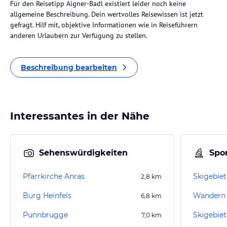
Für den Reisetipp Aigner-Badl existiert leider noch keine
allgemeine Beschreibung. Dein wertvolles Reisewissen ist jetzt
gefragt. Hilf mit, objektive Informationen wie in Reiseführern
anderen Urlaubern zur Verfügung zu stellen.
Beschreibung bearbeiten
Interessantes in der Nähe
Sehenswürdigkeiten
Spor
Pfarrkirche Anras
Skigebiet
2,8
km
Burg Heinfels
Wandern S
6,8
km
Punnbrugge
Skigebiet
7,0
km