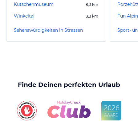
Kutschenmuseum
Porzehüt
8,3
km
Winkeltal
Fun Alpi
8,3
km
Sehenswürdigkeiten in Strassen
Finde Deinen perfekten Urlaub