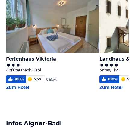
Ferienhaus Viktoria
Landhaus & S
Abfaltersbach, Tirol
Anras, Tirol
100
%
5,5
/
6
100
%
5,8
/
6 Bew.
Zum Hotel
Zum Hotel
Infos Aigner-Badl