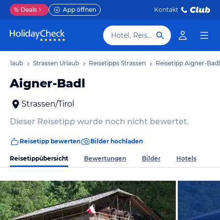
%
Deals
App öffnen
Kontakt
Hotel, Reiseziel
ol Urlaub
Strassen Urlaub
Reisetipps Strassen
Reisetipp Aigner-Badl
Aigner-Badl
Strassen/Tirol
Dieser Reisetipp wurde noch nicht bewertet.
Reisetipp bewerten
Bilder hochladen
Reisetippübersicht
Bewertungen
Bilder
Hotels