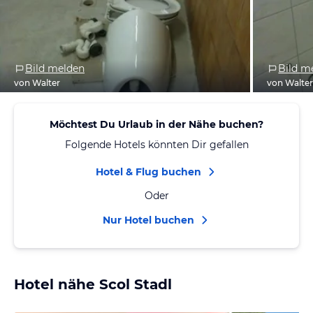
Bild melden
Bild m
von Walter
von Walte
Möchtest Du Urlaub in der Nähe buchen?
Folgende Hotels könnten Dir gefallen
Hotel & Flug buchen
Oder
Nur Hotel buchen
Hotel nähe Scol Stadl