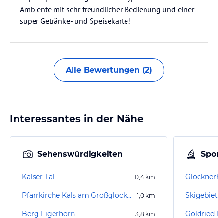
Ambiente mit sehr freundlicher Bedienung und einer
super Getränke- und Speisekarte!
Alle Bewertungen (2)
Interessantes in der Nähe
Sehenswürdigkeiten
Spor
Kalser Tal
Glockner
0,4
km
Pfarrkirche Kals am Großglockner
Skigebiet
1,0
km
Berg Figerhorn
Goldried
3,8
km