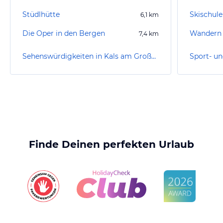
Stüdlhütte
Skischule
6,1
km
Die Oper in den Bergen
Wandern M
7,4
km
Sehenswürdigkeiten in Kals am Großglockner
Finde Deinen perfekten Urlaub