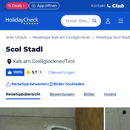
%
Deals
App öffnen
Kontakt
Hotel, Reiseziel
glockner Urlaub
Reisetipps Kals am Großglockner
Reisetipp Scol Stadl
Scol Stadl
Kals am Großglockner/Tirol
100%
5,7
/ 6
2 Bewertungen
Reisetipp bewerten
Bilder hochladen
Reisetippübersicht
Bewertungen
Bilder
Hotels