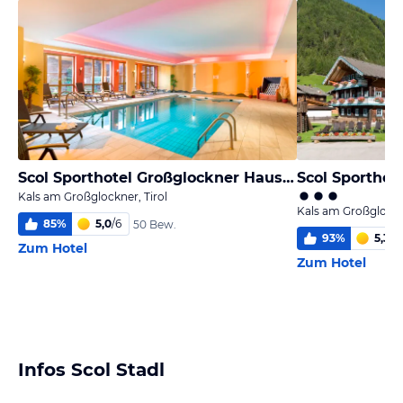
Scol Sporthotel Großglockner Haus Figol
Kals am Großglockner, Tirol
Kals am Großglockne
85
%
5,0
/
6
50 Bew.
93
%
5,3
/
6
Zum Hotel
Zum Hotel
Infos Scol Stadl