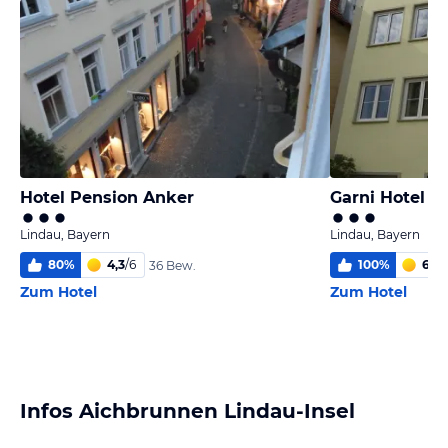
Hotel Pension Anker
Garni Hotel N
Lindau, Bayern
Lindau, Bayern
80
%
4,3
/
6
100
%
6,0
/
36 Bew.
Zum Hotel
Zum Hotel
Infos Aichbrunnen Lindau-Insel