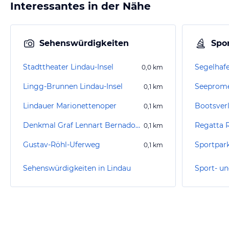
Interessantes in der Nähe
Sehenswürdigkeiten
Spor
Stadttheater Lindau-Insel
Segelhafe
0,0
km
Lingg-Brunnen Lindau-Insel
Seeprome
0,1
km
Lindauer Marionettenoper
Bootsverl
0,1
km
Denkmal Graf Lennart Bernadotte
Regatta 
0,1
km
Gustav-Röhl-Uferweg
Sportpark
0,1
km
Sehenswürdigkeiten in Lindau
Sport- un