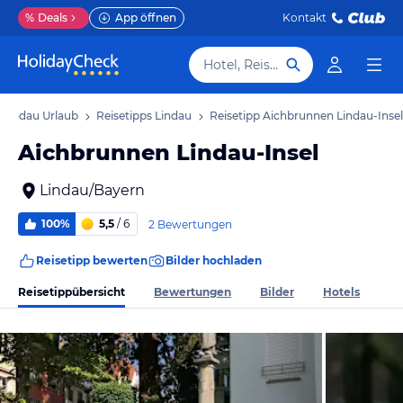
%
Deals
App öffnen
Kontakt
Hotel, Reiseziel
Lindau Urlaub
Reisetipps Lindau
Reisetipp Aichbrunnen Lindau-Insel
Aichbrunnen Lindau-Insel
Lindau/Bayern
100%
5,5
/ 6
2 Bewertungen
Reisetipp bewerten
Bilder hochladen
Reisetippübersicht
Bewertungen
Bilder
Hotels