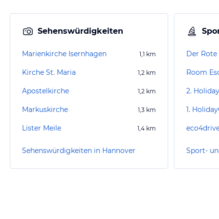
Sehenswürdigkeiten
Spor
Marienkirche Isernhagen
Der Rote
1,1
km
Kirche St. Maria
Room Es
1,2
km
Apostelkirche
1,2
km
Markuskirche
1,3
km
Lister Meile
eco4driv
1,4
km
Sehenswürdigkeiten in Hannover