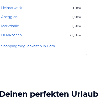
Heimatwerk
1,1
km
Abegglen
1,3
km
Markthalle
1,5
km
HEMPbar.ch
25,3
km
Shoppingmöglichkeiten in Bern
 Deinen perfekten Urlaub