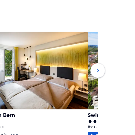
n Bern
Swissôtel Kursaal
ern
Bern, Kanton Bern