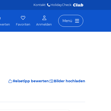
Kontakt
HolidayCheck 
Menü
werten
Favoriten
Anmelden
Reisetipp bewerten
Bilder hochladen