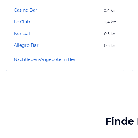
Casino Bar
0,4
km
Le Club
0,4
km
Kursaal
0,5
km
Allegro Bar
0,5
km
Nachtleben-Angebote in Bern
Finde