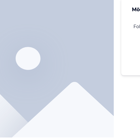
Mö
Fo