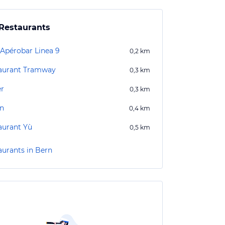
Restaurants
 Apérobar Linea 9
0,2
km
aurant Tramway
0,3
km
r
0,3
km
in
0,4
km
aurant Yù
0,5
km
aurants in Bern