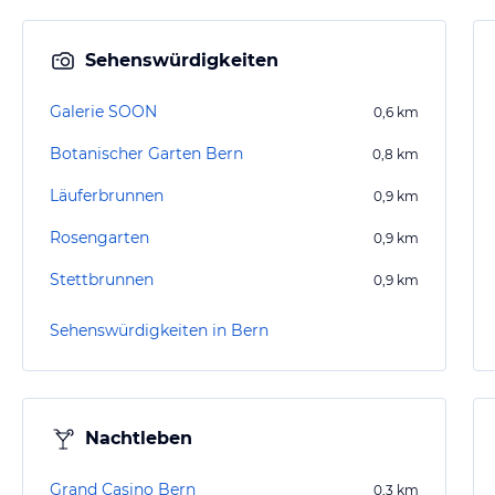
Sehenswürdigkeiten
Galerie SOON
0,6
km
Botanischer Garten Bern
0,8
km
Läuferbrunnen
0,9
km
Rosengarten
0,9
km
Stettbrunnen
0,9
km
Sehenswürdigkeiten in Bern
Nachtleben
Grand Casino Bern
0,3
km