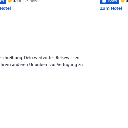
5
%
5,1
/
6
100
%
5
23 Bew.
Hotel
Zum Hotel
Beschreibung. Dein wertvolles Reisewissen
seführern anderen Urlaubern zur Verfügung zu