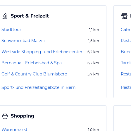
Sport & Freizeit
Stadttour
Café
1,1
km
Schwimmbad Marzili
Rest
1,5
km
Westside Shopping- und Erlebniscenter
Büne
6,2
km
Bernaqua - Erlebnisbad & Spa
Jard
6,2
km
Golf & Country Club Blumisberg
Rest
15,7
km
Sport- und Freizeitangebote in Bern
Rest
Shopping
Warenmarkt
1,0
km