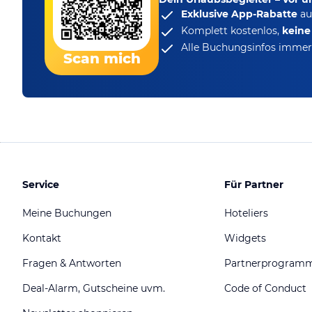
Exklusive App-Rabatte
au
Komplett kostenlos,
kein
Alle Buchungsinfos immer 
Scan mich
Service
Für Partner
Meine Buchungen
Hoteliers
Kontakt
Widgets
Fragen & Antworten
Partnerprogram
Deal-Alarm, Gutscheine uvm.
Code of Conduct