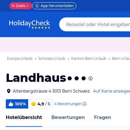
%
Deals
App herunterladen
Europa Urlaub
Schweiz Urlaub
Kanton Bern Urlaub
Bern Urla
Landhaus
Altenbergstrasse 4 3013 Bern Schweiz
Auf Karte anzeige
100%
4,9
/ 6
4
Bewertungen
Hotelübersicht
Bewertungen
Fragen