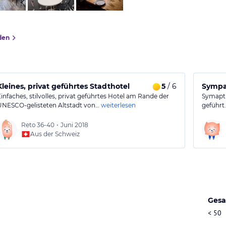
den
Kleines, privat geführtes Stadthotel
5
/ 6
Sympat
Einfaches, stilvolles, privat geführtes Hotel am Rande der
Symapth
UNESCO-gelisteten Altstadt von…
weiterlesen
geführt
Reto
36-40
•
Juni 2018
Aus der Schweiz
Gesa
< 50