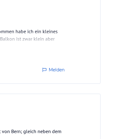
kommen habe ich ein kleines
alkon ist zwar klein aber
ch nebenan. Die Dusche könnte
Melden
dt von Bern; gleich neben dem