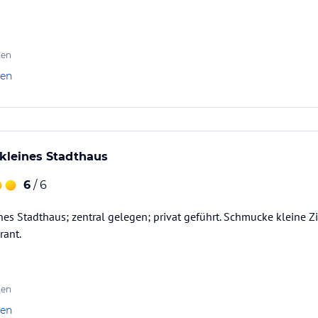
ten
len
kleines Stadthaus
6
/ 6
es Stadthaus; zentral gelegen; privat geführt. Schmucke kleine 
rant.
ten
len