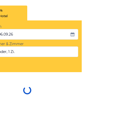
Hotel
m
06.09.26
mer & Zimmer
der, 1 Zi.