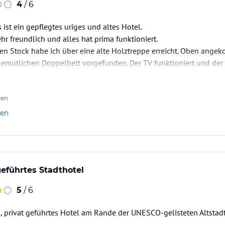
4
/ 6
ist ein gepflegtes uriges und altes Hotel.
r freundlich und alles hat prima funktioniert.
en Stock habe ich über eine alte Holztreppe erreicht. Oben ange
mütlichen Doppelbett vorgefunden. Der TV funktioniert und der B
l ruhig, aber sehr zentral und ein öffentlicher Parkplatz ist glei
vertragen und das Waschbecken…
ten
len
geführtes Stadthotel
5
/ 6
es, privat geführtes Hotel am Rande der UNESCO-gelisteten Altsta