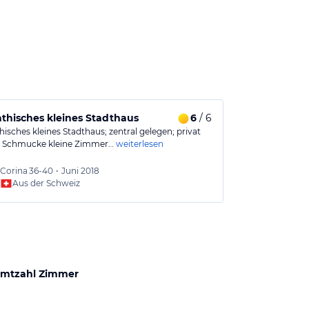
hisches kleines Stadthaus
6
/ 6
Hotel mit Ch
isches kleines Stadthaus; zentral gelegen; privat
Hotel mit Chara
. Schmucke kleine Zimmer…
weiterlesen
qualitativ gute
Corina
36-40
•
Juni 2018
Peter
3
Aus der Schweiz
Aus
mtzahl Zimmer