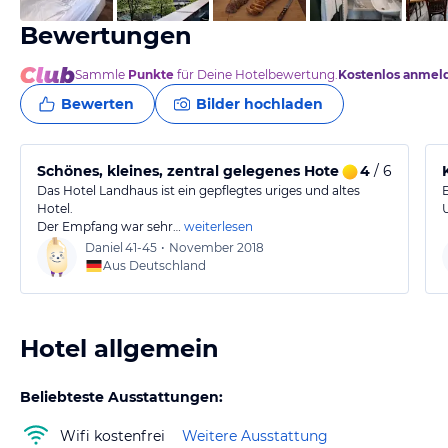
Bewertungen
Sammle
Punkte
für Deine Hotelbewertung.
Kostenlos anmel
Bewerten
Bilder hochladen
Schönes, kleines, zentral gelegenes Hotel
4
/ 6
Das Hotel Landhaus ist ein gepflegtes uriges und altes
Hotel.
Der Empfang war sehr…
weiterlesen
Daniel
41-45
•
November 2018
Aus Deutschland
Hotel allgemein
Beliebteste Ausstattungen:
Wifi kostenfrei
Weitere Ausstattung