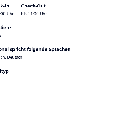
k-In
Check-Out
:00 Uhr
bis 11:00 Uhr
tiere
bt
onal spricht folgende Sprachen
sch, Deutsch
ltyp