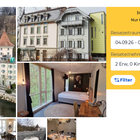
Nur 
Reisezeitrau
04.09.26 - 
Reiseteilneh
2 Erw, 0 Kin
von Booking.com
Filter
von Booking.com