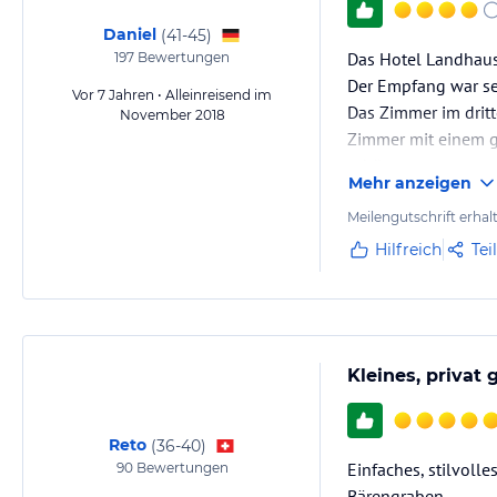
Daniel
(
41-45
)
Das Hotel Landhaus 
197
Bewertungen
Der Empfang war seh
Vor 7 Jahren • Alleinreisend im
Das Zimmer im dritt
November 2018
Zimmer mit einem ge
schön.
Mehr anzeigen
Die Lage ist generel
etwas mehr Druck 
Meilengutschrift erhal
Hilfreich
Tei
Kleines, privat 
Reto
(
36-40
)
Einfaches, stilvoll
90
Bewertungen
Bärengraben.