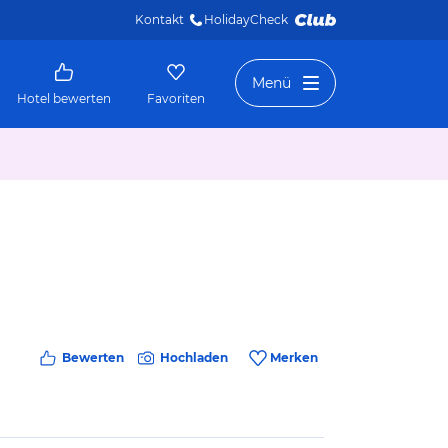
Kontakt
HolidayCheck 
Menü
Hotel bewerten
Favoriten
Bewerten
Hochladen
Merken