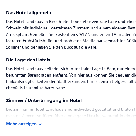
Das Hotel allgemein
Das Hotel Landhaus in Bern bietet Ihnen eine zentrale Lage und ein
Schweiz. Mit individuell gestalteten Zimmern und einem eigenen Resta
Atmosphäre. Genießen Sie kostenfreies WLAN und einen TV in allen Zi
leckeren Frühstücksbuffet und probieren Sie die hausgemachten Süßig
Sommer und genießen Sie den Blick auf die Aare.
Die Lage des Hotels
Das Hotel Landhaus befindet sich in zentraler Lage in Bern, nur eine
berühmten Bärengraben entfernt. Von hier aus können Sie bequem d
Einkaufsmöglichkeiten der Stadt erkunden. Ein Lebensmittelgeschäft 
ebenfalls in unmittelbarer Nähe.
Zimmer / Unterbringung im Hotel
Die Zimmer im Hotel Landhaus sind individuell gestaltet und bieten 
meisten Zimmer verfügen über eine eigene Dusche, während in einig
Jedes Zimmer ist gemütlich eingerichtet und lädt zum Entspannen ein
Mehr anzeigen
Gastronomie im Hotel