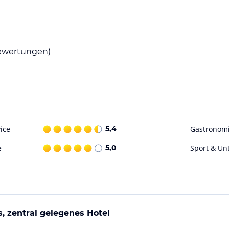
Frühstücksbuffet, das Ihnen einen guten Start
 hausgemachte Süßigkeiten, die Sie unbedingt
nd den Blick auf die Aare genießen.
wertungen)
angebote. Jedoch können Sie die zentrale Lage
ten und Sehenswürdigkeiten zu genießen.
ohne Gewähr. Bitte lies vor der Buchung die
ice
5,4
Gastronom
e
5,0
Sport & Un
s, zentral gelegenes Hotel