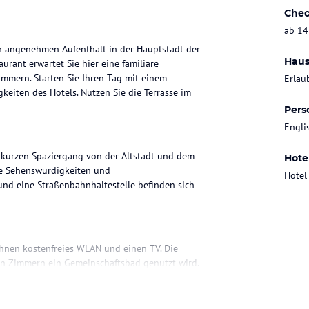
Chec
ab 14
en angenehmen Aufenthalt in der Hauptstadt der
Haus
urant erwartet Sie hier eine familiäre
mmern. Starten Sie Ihren Tag mit einem
Erlau
keiten des Hotels. Nutzen Sie die Terrasse im
Pers
Engli
n kurzen Spaziergang von der Altstadt und dem
Hote
ie Sehenswürdigkeiten und
Hotel
und eine Straßenbahnhaltestelle befinden sich
Ihnen kostenfreies WLAN und einen TV. Die
en Zimmern ein Gemeinschaftsbad genutzt wird.
.