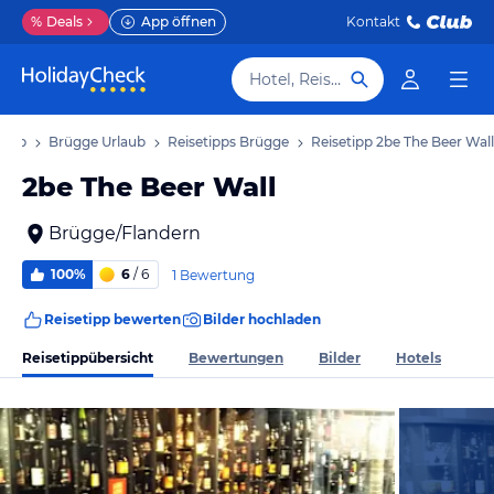
%
Deals
App öffnen
Kontakt
Hotel, Reiseziel
laub
Brügge Urlaub
Reisetipps Brügge
Reisetipp 2be The Beer Wall
2be The Beer Wall
Brügge/Flandern
100%
6
/ 6
1 Bewertung
Reisetipp bewerten
Bilder hochladen
Reisetippübersicht
Bewertungen
Bilder
Hotels