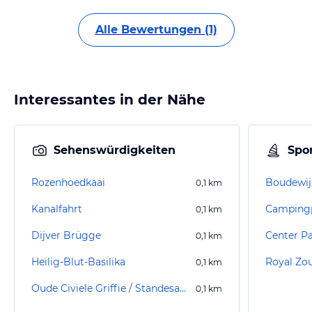
Alle Bewertungen (1)
Interessantes in der Nähe
Sehenswürdigkeiten
Spor
Rozenhoedkaai
Boudewij
0,1
km
Kanalfahrt
Campingp
0,1
km
Dijver Brügge
Center P
0,1
km
Heilig-Blut-Basilika
Royal Zou
0,1
km
Oude Civiele Griffie / Standesamt
0,1
km