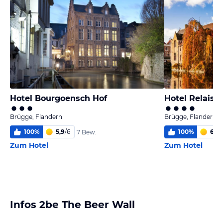
Hotel Bourgoensch Hof
Hotel Relais 
Brügge, Flandern
Brügge, Flandern
100
%
5,9
/
6
100
%
6,0
/
7 Bew.
Zum Hotel
Zum Hotel
Infos 2be The Beer Wall