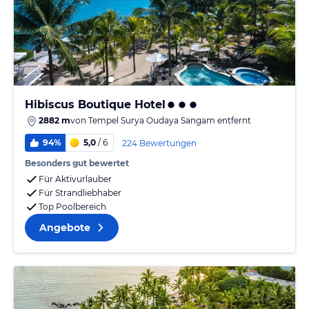
Hibiscus Boutique Hotel
2882 m
von
Tempel Surya Oudaya Sangam
entfernt
94%
5,0
/ 6
224 Bewertungen
Besonders gut bewertet
Für Aktivurlauber
Für Strandliebhaber
Top Poolbereich
Angebote