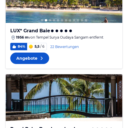
LUX* Grand Baie
1956 m
von
Tempel Surya Oudaya Sangam
entfernt
84%
5,5
/ 6
22 Bewertungen
Angebote