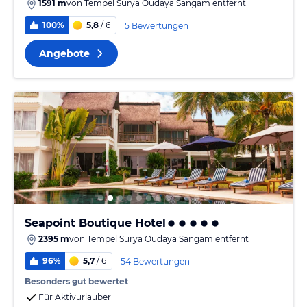
1591 m
von
Tempel Surya Oudaya Sangam
entfernt
100%
5,8
/ 6
5 Bewertungen
Angebote
Seapoint Boutique Hotel
2395 m
von
Tempel Surya Oudaya Sangam
entfernt
96%
5,7
/ 6
54 Bewertungen
Besonders gut bewertet
Für Aktivurlauber