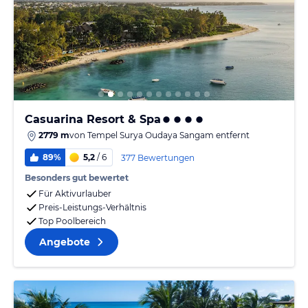
Casuarina Resort & Spa
2779 m
von
Tempel Surya Oudaya Sangam
entfernt
89%
5,2
/ 6
377 Bewertungen
Besonders gut bewertet
Für Aktivurlauber
Preis-Leistungs-Verhältnis
Top Poolbereich
Angebote