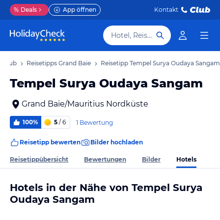
%
Deals
App öffnen
Kontakt
Hotel, Reiseziel
Urlaub
Reisetipps Grand Baie
Reisetipp Tempel Surya Oudaya Sangam
Tempel Surya Oudaya Sangam
Grand Baie/Mauritius Nordküste
100%
5
/ 6
1 Bewertung
Reisetipp bewerten
Bilder hochladen
Hotels
Reisetippübersicht
Bewertungen
Bilder
Hotels in der Nähe von Tempel Surya
Oudaya Sangam