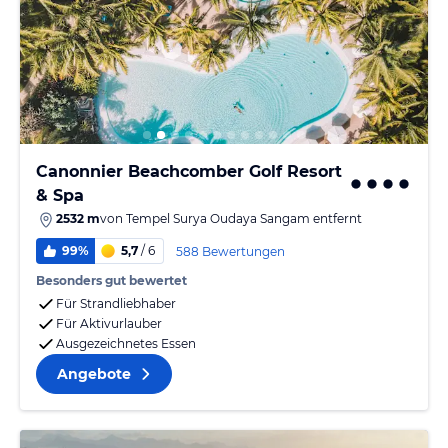
Canonnier Beachcomber Golf Resort
& Spa
2532 m
von
Tempel Surya Oudaya Sangam
entfernt
99%
5,7
/ 6
588 Bewertungen
Besonders gut bewertet
Für Strandliebhaber
Für Aktivurlauber
Ausgezeichnetes Essen
Angebote