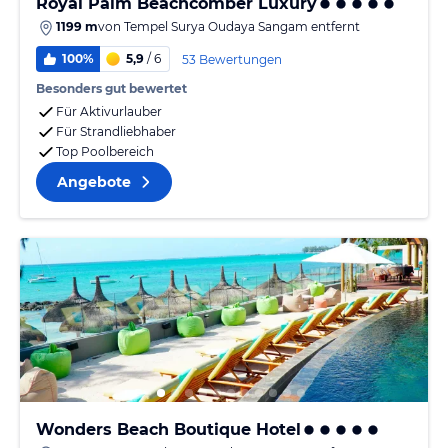
Royal Palm Beachcomber Luxury
1199 m
von
Tempel Surya Oudaya Sangam
entfernt
100%
5,9
/ 6
53 Bewertungen
Besonders gut bewertet
Für Aktivurlauber
Für Strandliebhaber
Top Poolbereich
Angebote
Wonders Beach Boutique Hotel