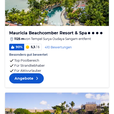
Mauricia Beachcomber Resort & Spa
1125 m
von
Tempel Surya Oudaya Sangam
entfernt
90%
5,3
/ 6
410 Bewertungen
Besonders gut bewertet
Top Poolbereich
Für Strandliebhaber
Für Aktivurlauber
Angebote