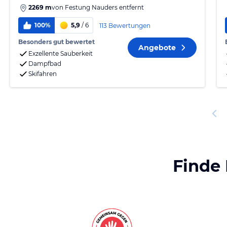
2269 m
von
Festung Nauders
entfernt
100%
5,9
/ 6
113 Bewertungen
Besonders gut bewertet
Angebote
Exzellente Sauberkeit
Dampfbad
Skifahren
Finde