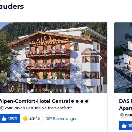
Nauders
Alpen-Comfort-Hotel Central
DAS 
Apar
2586 m
von
Festung Nauders
entfernt
199
100%
5,9
/ 6
367 Bewertungen
1