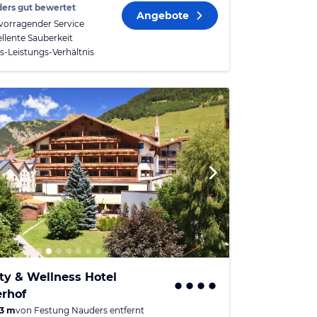
ers gut bewertet
Angebote
vorragender Service
ellente Sauberkeit
is-Leistungs-Verhältnis
ty & Wellness Hotel
erhof
3 m
von
Festung Nauders
entfernt