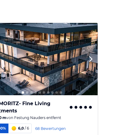
MORITZ- Fine Living
tments
0 m
von
Festung Nauders
entfernt
00%
6,0
/ 6
68 Bewertungen