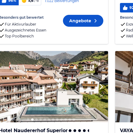
96%
5,6
/ 6
1.022 Bewertungen
9
Besonders gut bewertet
Besond
Angebote
Für Aktivurlauber
Exz
Ausgezeichnetes Essen
Rad
Top Poolbereich
Wel
Hotel Naudererhof Superior
VAYA