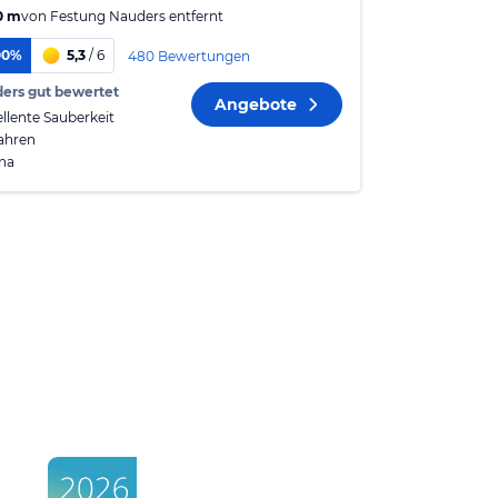
0 m
von
Festung Nauders
entfernt
00%
5,3
/ 6
480 Bewertungen
ers gut bewertet
Angebote
ellente Sauberkeit
fahren
na