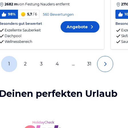
2682 m
von
Festung Nauders
entfernt
271
98%
5,7
/ 6
1
560 Bewertungen
Besonders gut bewertet
Besond
Angebote
Exzellente Sauberkeit
Exz
Dachpool
Ski
Wellnessbereich
Sau
1
2
3
4
...
31
 Deinen perfekten Urlaub