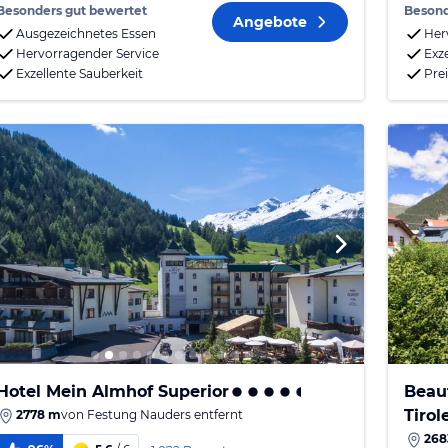
Besonders gut bewertet
Besond
Angebote
Ausgezeichnetes Essen
Her
Hervorragender Service
Exz
Exzellente Sauberkeit
Pre
Hotel Mein Almhof Superior
Beau
Tirol
2778 m
von
Festung Nauders
entfernt
268