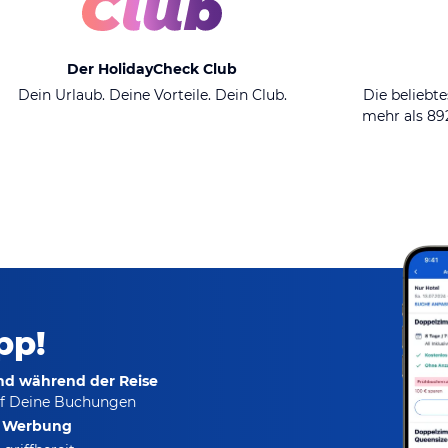
Der HolidayCheck Club
Dein Urlaub. Deine Vorteile. Dein Club.
Die beliebte
mehr als 8
pp!
und während der Reise
f Deine Buchungen
e Werbung