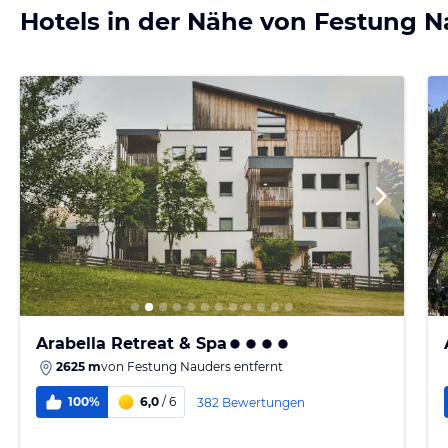
Hotels in der Nähe von Festung 
Arabella Retreat & Spa
2625 m
von
Festung Nauders
entfernt
100%
6,0
/ 6
382 Bewertungen