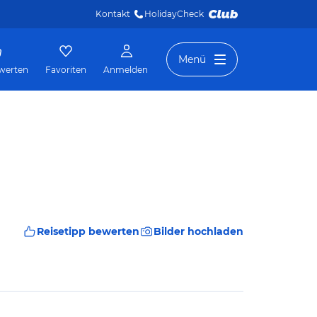
Kontakt
HolidayCheck 
Menü
werten
Favoriten
Anmelden
Reisetipp bewerten
Bilder hochladen