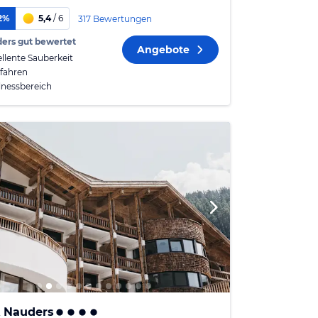
2%
5,4
/ 6
317 Bewertungen
ers gut bewertet
Angebote
ellente Sauberkeit
fahren
lnessbereich
 Nauders