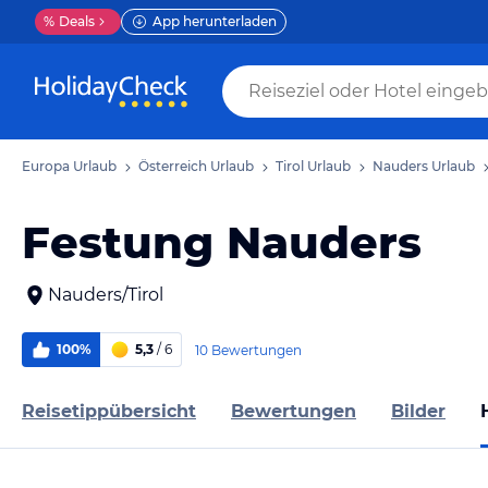
%
Deals
App herunterladen
Europa Urlaub
Österreich Urlaub
Tirol Urlaub
Nauders Urlaub
Festung Nauders
Nauders/Tirol
100%
5,3
/ 6
10 Bewertungen
Reisetippübersicht
Bewertungen
Bilder