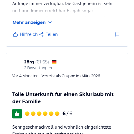
Anfrage immer verfügbar. Die Gastgeberin ist sehr
nett und immer erreichbar. Es gab sogar
selbstgemachte Torte an einem Nachmittag. Wir
Mehr anzeigen
waren zu 9. und können „Das Moritz“ nur
weiterempfehlen!
Hilfreich
Teilen
Jörg
(
61-65
)
2
Bewertungen
Vor 4 Monaten • Verreist als Gruppe im März 2026
Tolle Unterkunft für einen Skiurlaub mit
der Familie
6
/ 6
Sehr geschmackvoll und wohnlich eingerichtete
Ferienwohnung mit umfangreicher