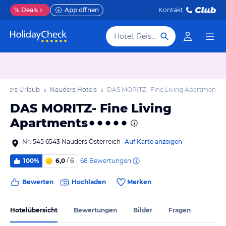
%
Deals
App öffnen
Kontakt
Hotel, Reiseziel
uders Urlaub
Nauders Hotels
DAS MORITZ- Fine Living Apartments
DAS MORITZ- Fine Living
Apartments
Nr. 545 6543 Nauders Österreich
Auf Karte anzeigen
68
Bewertungen
100%
6,0
/ 6
Bewerten
Hochladen
Merken
Hotelübersicht
Bewertungen
Bilder
Fragen