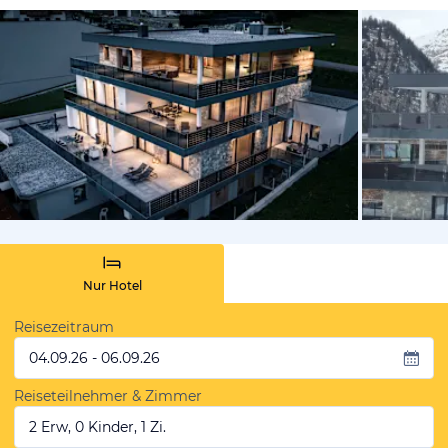
vom Hotelie
Nur Hotel
Reisezeitraum
04.09.26 - 06.09.26
Reiseteilnehmer & Zimmer
2 Erw, 0 Kinder, 1 Zi.