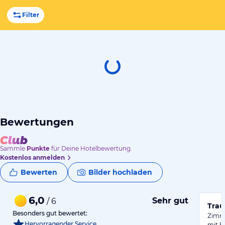
Filter
Bewertungen
Sammle
Punkte
für Deine Hotelbewertung.
Kostenlos anmelden
Bewerten
Bilder hochladen
6,0
Sehr gut
/ 6
Trau
Besonders gut bewertet:
Zimme
Hervorragender Service
mit h