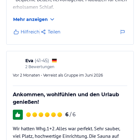
erholsamen Schlaf.
- Hochwertige Bettwäsche, entspannte Farbgebung
Mehr anzeigen
und durchdachte Beleuchtung.
- Modernes Bad mit regenartigen Duschen und
Hilfreich
Teilen
eleganten Armaturen.
Eva
(
41-45
)
2
Bewertungen
Vor 2 Monaten • Verreist als Gruppe im Juni 2026
Ankommen, wohlfühlen und den Urlaub
genießen!
6
/ 6
Wir hatten Whg.1+2. Alles war perfekt. Sehr sauber,
viel Platz, hochwertige Einrichtung. Die Sauna auf