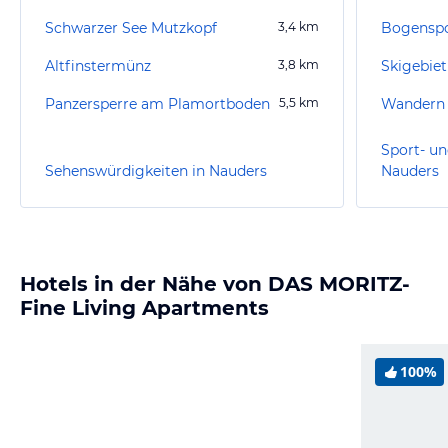
Schwarzer See Mutzkopf
3,4
km
Bogenspo
Altfinstermünz
3,8
km
Skigebie
Panzersperre am Plamortboden
5,5
km
Wandern 
Sport- un
Sehenswürdigkeiten in Nauders
Nauders
Hotels in der Nähe von DAS MORITZ-
Fine Living Apartments
100%