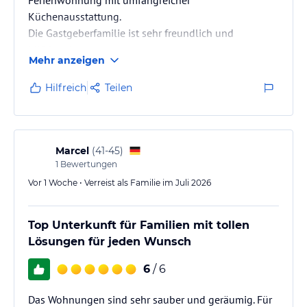
Küchenausstattung.
Die Gastgeberfamilie ist sehr freundlich und
hilfsbereit.
Mehr anzeigen
Wir waren eine Woche zum Schifahren mit der ganzen
Familie dort.Die beiden Schigebiete (Nauders und
Hilfreich
Teilen
Schöneben )bieten mit gut gepflegten Pisten für
jeden etwas.Der Schikeller ist unmittelbar neben der
Tiefgarage gelegen,sehr praktisch.
Wir haben uns sehr wohlgefühlt und kommen gern
Marcel
(
41-45
)
wieder.
1
Bewertungen
Vor 1 Woche • Verreist als Familie im Juli 2026
Top Unterkunft für Familien mit tollen
Lösungen für jeden Wunsch
6
/ 6
Das Wohnungen sind sehr sauber und geräumig. Für