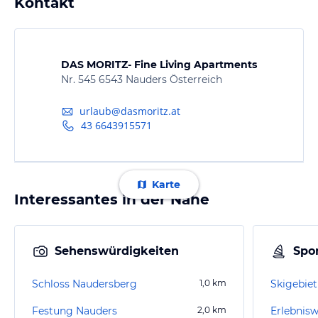
Kontakt
DAS MORITZ- Fine Living Apartments
Nr. 545 6543 Nauders Österreich
urlaub@dasmoritz.at
43 6643915571
Karte
Interessantes in der Nähe
Sehenswürdigkeiten
Spor
Schloss Naudersberg
1,0
km
Skigebie
Festung Nauders
2,0
km
Erlebnisw