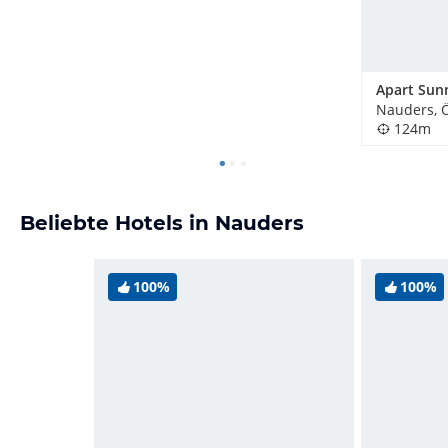
Apart Sun
Nauders, Ö
124m
Beliebte Hotels in Nauders
100%
100%