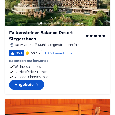
Falkensteiner Balance Resort
Stegersbach
451 m
von
Café Mühle Stegersbach
entfernt
95%
5,7
/ 6
1.077 Bewertungen
Besonders gut bewertet
Wellnessparadies
Barrierefreie Zimmer
Ausgezeichnetes Essen
Angebote