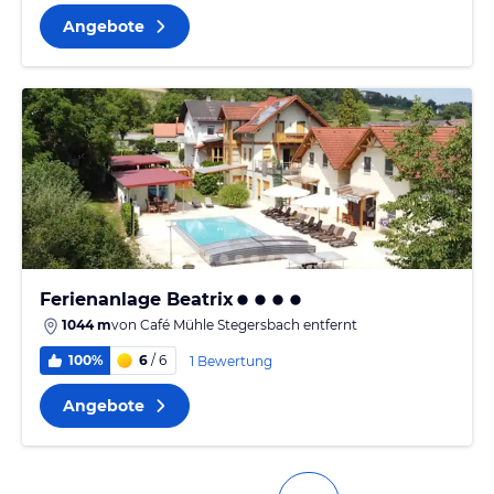
Angebote
Ferienanlage Beatrix
1044 m
von
Café Mühle Stegersbach
entfernt
100%
6
/ 6
1 Bewertung
Angebote