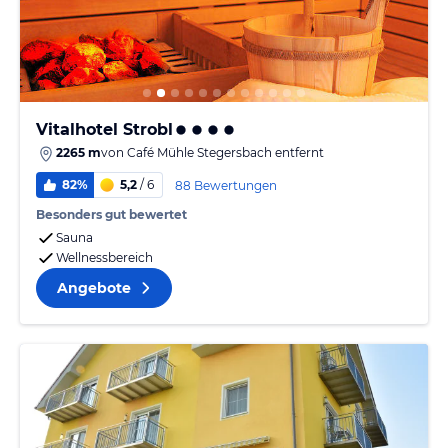
Vitalhotel Strobl
2265 m
von
Café Mühle Stegersbach
entfernt
82%
5,2
/ 6
88 Bewertungen
Besonders gut bewertet
Sauna
Wellnessbereich
Angebote