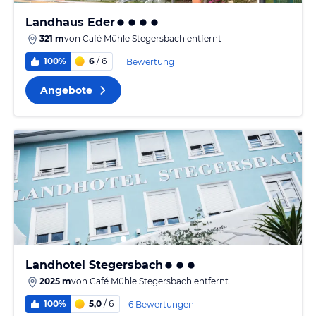
Landhaus Eder
321 m
von
Café Mühle Stegersbach
entfernt
100%
6
/ 6
1 Bewertung
Angebote
Landhotel Stegersbach
2025 m
von
Café Mühle Stegersbach
entfernt
100%
5,0
/ 6
6 Bewertungen