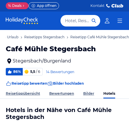
%
Deals
App öffnen
Kontakt
Hotel, Reiseziel
ach Urlaub
Reisetipps Stegersbach
Reisetipp Café Mühle Stegersbach
Café Mühle Stegersbach
Stegersbach/Burgenland
86%
5,5
/ 6
14 Bewertungen
Reisetipp bewerten
Bilder hochladen
Hotels
Reisetippübersicht
Bewertungen
Bilder
Hotels in der Nähe von Café Mühle
Stegersbach