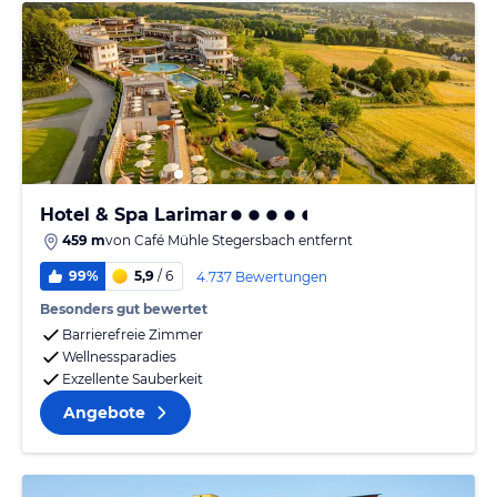
Hotel & Spa Larimar
459 m
von
Café Mühle Stegersbach
entfernt
99%
5,9
/ 6
4.737 Bewertungen
Besonders gut bewertet
Barrierefreie Zimmer
Wellnessparadies
Exzellente Sauberkeit
Angebote