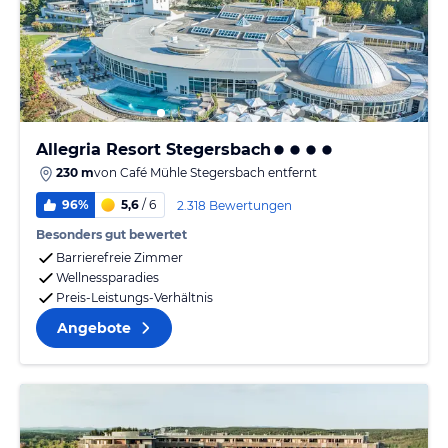
Allegria Resort Stegersbach
230 m
von
Café Mühle Stegersbach
entfernt
96%
5,6
/ 6
2.318 Bewertungen
Besonders gut bewertet
Barrierefreie Zimmer
Wellnessparadies
Preis-Leistungs-Verhältnis
Angebote