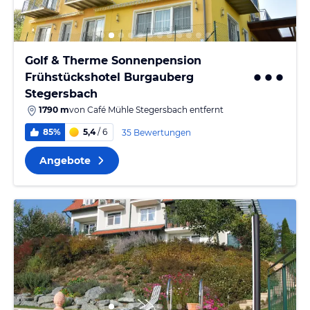
Golf & Therme Sonnenpension
Frühstückshotel Burgauberg
Stegersbach
1790 m
von
Café Mühle Stegersbach
entfernt
85%
5,4
/ 6
35 Bewertungen
Angebote