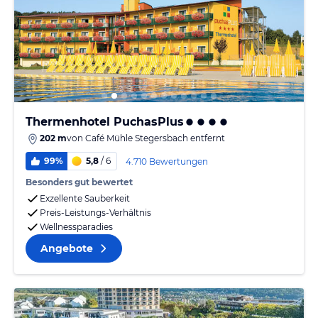
Thermenhotel PuchasPlus
202 m
von
Café Mühle Stegersbach
entfernt
99%
5,8
/ 6
4.710 Bewertungen
Besonders gut bewertet
Exzellente Sauberkeit
Preis-Leistungs-Verhältnis
Wellnessparadies
Angebote