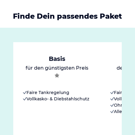
Finde Dein passendes Paket
Basis
für den günstigsten Preis
der go
Faire Tankregelung
Faire Ta
Vollkasko- & Diebstahlschutz
Vollkasko
Ohne Sel
Alle Kilom