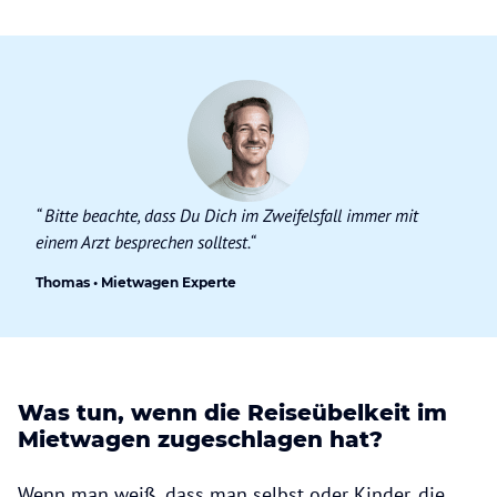
“
Bitte beacht
e
, dass
Du
D
ich im Zweifelsfall immer mit
einem Arzt besprechen sollte
st.
“
Thomas • Mietwagen Experte
Was tun, wenn die Reiseübelkeit im
Mietwagen zugeschlagen hat?
Wenn man weiß, dass man selbst oder Kinder, die