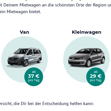
it Deinem Mietwagen an die schönsten Orte der Region u
r ein Mietwagen bietet.
Van
Kleinwagen
ab
ab
37 €
29 €
pro Tag
pro Tag
ersicht, die Dir bei der Entscheidung helfen kann: