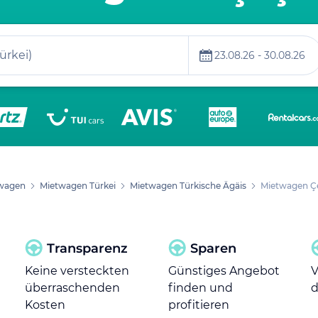
 Türkei)
23.08.26 - 30.08.26
wagen
Mietwagen Türkei
Mietwagen Türkische Ägäis
Mietwagen 
Transparenz
Sparen
Keine versteckten
Günstiges Angebot
V
überraschenden
finden und
d
Kosten
profitieren