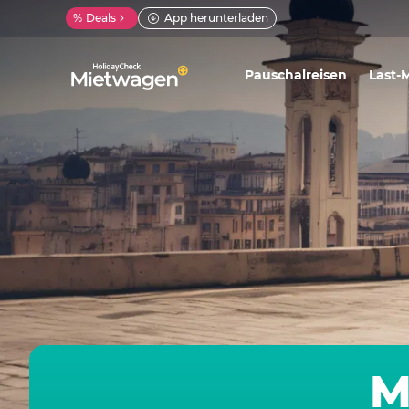
%
Deals
App herunterladen
Pauschalreisen
Last-
M