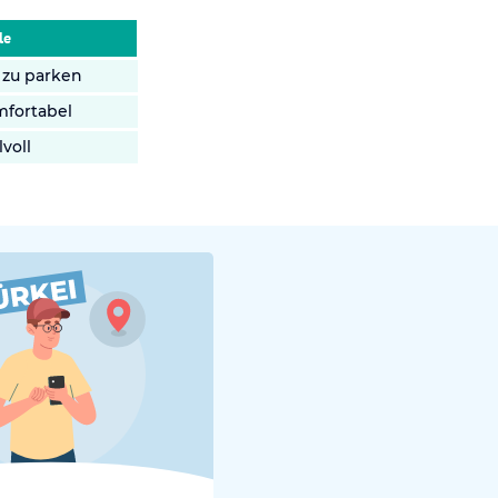
le
 zu parken
mfortabel
lvoll