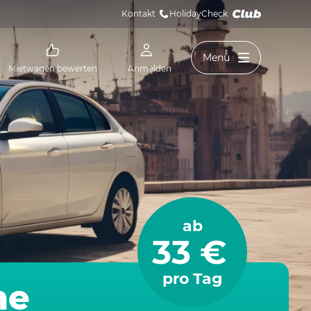
Kontakt
HolidayCheck 
Menü
Mietwagen bewerten
Anmelden
ab
33 €
pro Tag
me