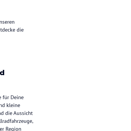
nseren
ntdecke die
nd
 für Deine
nd kleine
nd die Aussicht
lradfahrzeuge,
der Region