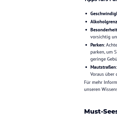
Geschwindig
Alkoholgren
Besonderhei
vorsichtig u
Parken
: Acht
parken, um St
geringe Gebü
Mautstraßen
Voraus über 
Für mehr Inform
unseren Wissens
Must-See