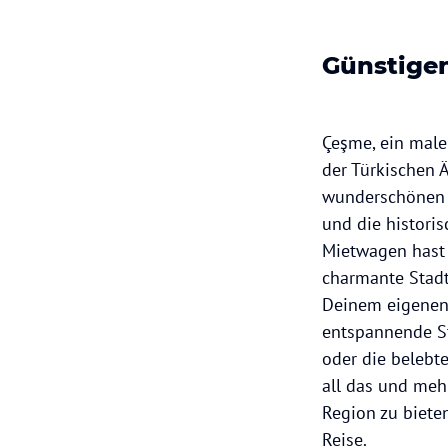
Günstige
Çeşme, ein male
der Türkischen Ä
wunderschönen 
und die histori
Mietwagen hast 
charmante Stad
Deinem eigenen
entspannende S
oder die belebt
all das und meh
Region zu biete
Reise.