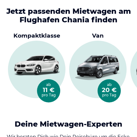
Jetzt passenden Mietwagen am
Flughafen Chania finden
Kompaktklasse
Van
ab
ab
11 €
20 €
pro Tag
pro Tag
Deine Mietwagen-Experten
Wir beraten Dich wie Dein Reisebüro um die Ecke.