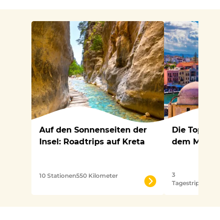
Auf den Sonnenseiten der
Die Top-3-T
Insel: Roadtrips auf Kreta
dem Mietwa
3
6
10 Stationen
550 Kilometer
Tagestrips
Stat