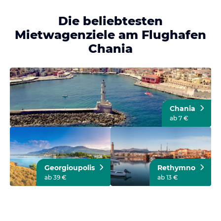
Die beliebtesten
Mietwagenziele am Flughafen
Chania
Chania
ab 7 €
Georgioupolis
Rethymno
ab 39 €
ab 13 €