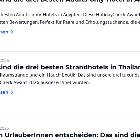
i besten Adults-only-Hotels in Ägypten: Diese HolidayCheck-Awa
nten Bewertungen. Perfekt für Paare und Erholungssuchende, die
n möchten.
esen
 2026
sind die drei besten Strandhotels in Thai
Traumstrände und ein Hauch Exotik: Das sind unsere drei luxuriös
Check Award 2026 ausgezeichnet wurden.
esen
 2026
 UrlauberInnen entscheiden: Das sind die