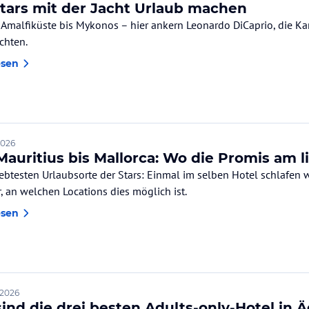
tars mit der Jacht Urlaub machen
 Amalfiküste bis Mykonos – hier ankern Leonardo DiCaprio, die Ka
chten.
esen
 2026
Mauritius bis Mallorca: Wo die Promis am 
iebtesten Urlaubsorte der Stars: Einmal im selben Hotel schlafen w
r, an welchen Locations dies möglich ist.
esen
 2026
sind die drei besten Adults-only-Hotel in