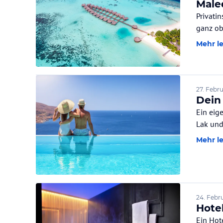
Male
Privatins
ganz ob
Mehr l
27. Febr
Dein
Ein eig
Lak und
Mehr l
24. Febr
Hote
Ein Hot