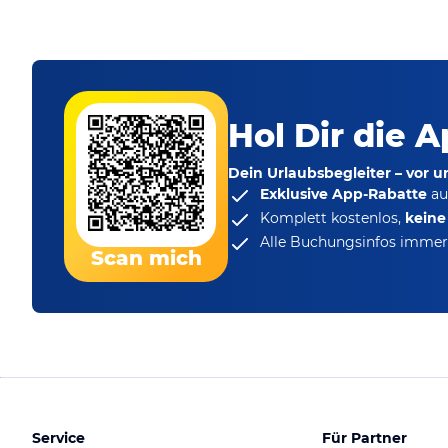
Hol Dir die A
Dein Urlaubsbegleiter – vor 
Exklusive App-Rabatte
au
Komplett kostenlos,
kein
Alle Buchungsinfos immer 
Scan mich
Service
Für Partner