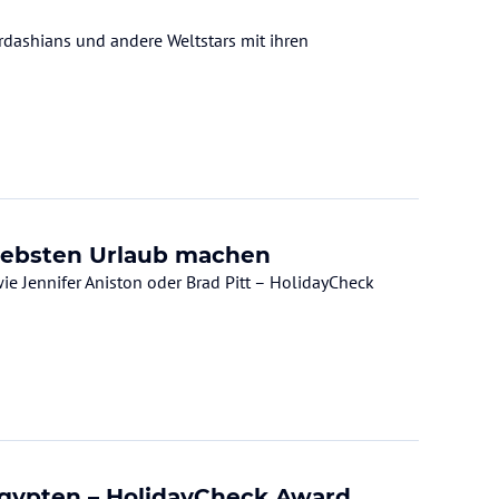
rdashians und andere Weltstars mit ihren
liebsten Urlaub machen
ie Jennifer Aniston oder Brad Pitt – HolidayCheck
 Ägypten – HolidayCheck Award