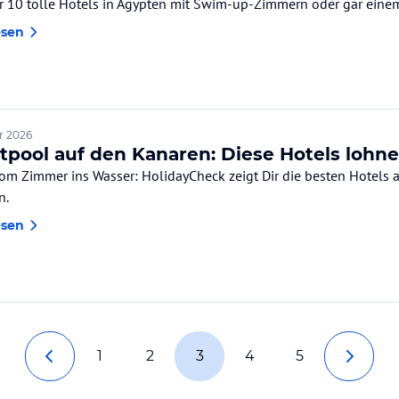
Dir 10 tolle Hotels in Ägypten mit Swim-up-Zimmern oder gar eine
esen
r 2026
atpool auf den Kanaren: Diese Hotels lohne
vom Zimmer ins Wasser: HolidayCheck zeigt Dir die besten Hotels
n.
esen
1
2
3
4
5