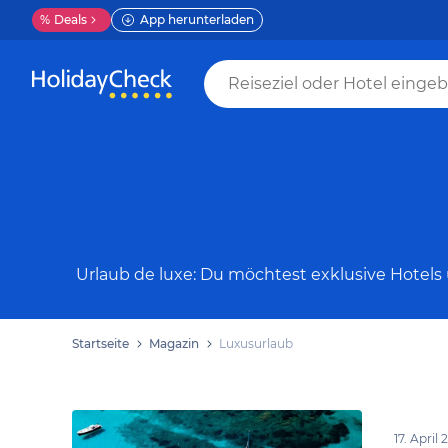
%
Deals
App herunterladen
Urlaub de luxe: Du möchtest exklusive Hotels 
Startseite
Magazin
Luxusurlaub
17. April