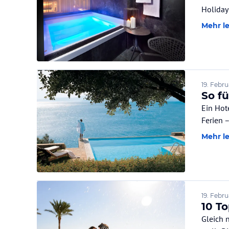
Holiday
Mehr l
19. Febr
So fü
Ein Hot
Ferien 
Mehr l
19. Febr
10 T
Gleich 