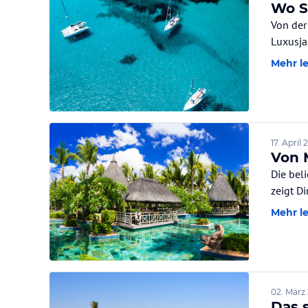
Wo S
Von der
Luxusja
Mehr l
17. April
Von 
Die bel
zeigt Di
Mehr l
02. März
Das 