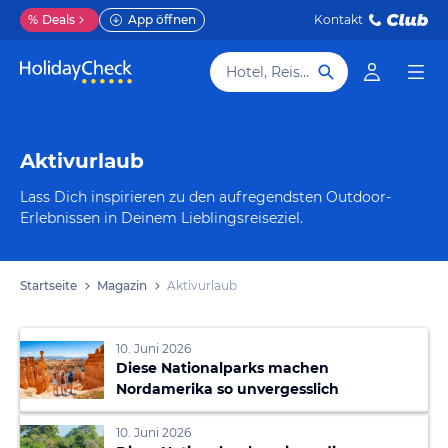
%
Deals
App öffnen
Kontakt
Hotel, Reiseziel
Aktivurlaub
Lass Dich inspirieren zu den aufregendsten Outdoor-
Erlebnissen in Deinem Lieblingsreiseziel.
Startseite
Magazin
Aktivurlaub
10. Juni 2026
Diese Nationalparks machen
Nordamerika so unvergesslich
10. Juni 2026