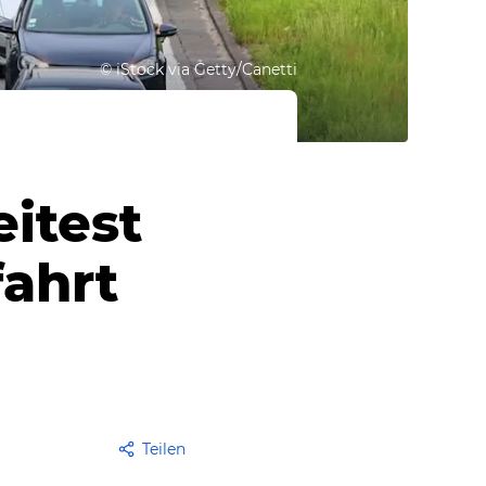
©
iStock via Getty/Canetti
itest
fahrt
Teilen