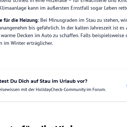
send schnell in eine Hitzefalle – für Erwachsene und Kin
Klimaanlage kann im äußersten Ernstfall sogar Leben rett
be für die Heizung
: Bei Minusgraden im Stau zu stehen, wi
nangenehm bis gefährlich. In der kalten Jahreszeit ist es
 warme Decken im Auto zu schaffen. Falls beispielsweise d
 im Winter erträglicher.
test Du Dich auf Stau im Urlaub vor?
Reisewissen mit der HolidayCheck-Community im Forum.