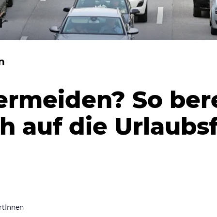
n
ermeiden? So bere
h auf die Urlaubs
rtInnen