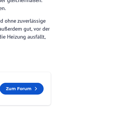
der gleichermaßen.
en.
rd ohne zuverlässige
 außerdem gut, vor der
ie Heizung ausfällt,
Zum Forum