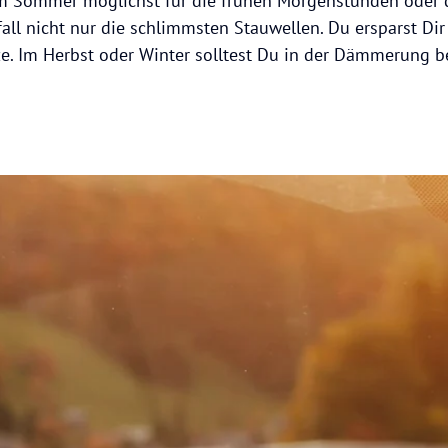
im Sommer möglichst für die frühen Morgenstunden oder 
ll nicht nur die schlimmsten Stauwellen. Du ersparst Di
e. Im Herbst oder Winter solltest Du in der Dämmerung b