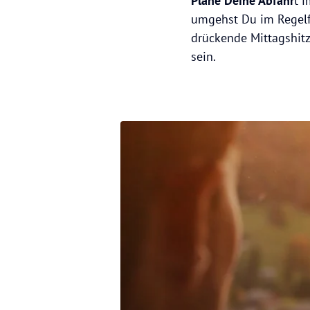
Plane Deine Abfahr
t 
umgehst Du im Regelfa
drückende Mittagshitz
sein.