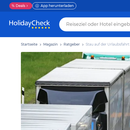
%
Deals
App herunterladen
Startseite
Magazin
Ratgeber
Stau auf der Urlaubsfahrt