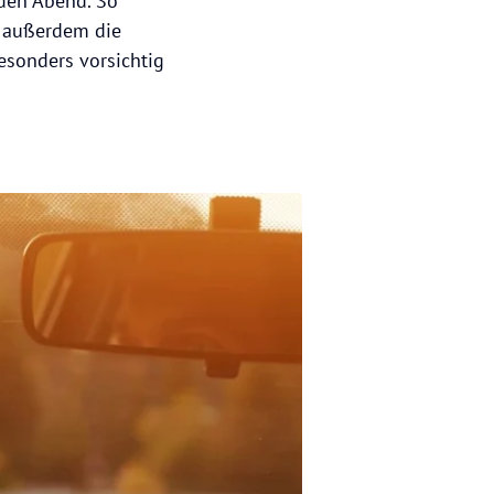
den Abend. So
r außerdem die
esonders vorsichtig