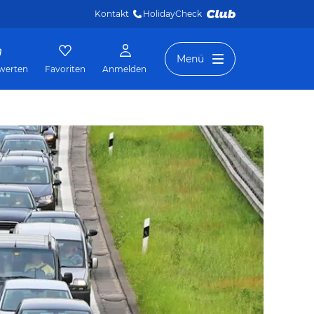
Kontakt
HolidayCheck 
Menü
werten
Favoriten
Anmelden