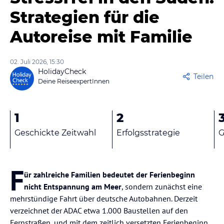
Strategien für die
Autoreise mit Familie
02. Juli 2026, 15:30
HolidayCheck
Teilen
Deine ReiseexpertInnen
1
2
Geschickte Zeitwahl
Erfolgsstrategie
G
F
ür zahlreiche Familien bedeutet der Ferienbeginn
nicht Entspannung am Meer
, sondern zunächst eine
mehrstündige Fahrt über deutsche Autobahnen. Derzeit
verzeichnet der ADAC etwa 1.000 Baustellen auf den
Fernstraßen, und mit dem zeitlich versetzten Ferienbeginn