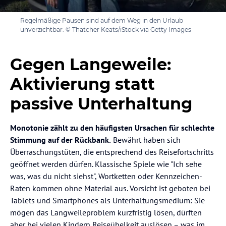
Regelmäßige Pausen sind auf dem Weg in den Urlaub
unverzichtbar. © Thatcher Keats/iStock via Getty Images
Gegen Langeweile:
Aktivierung statt
passive Unterhaltung
Monotonie zählt zu den häufigsten Ursachen für schlechte
Stimmung auf der Rückbank.
Bewährt haben sich
Überraschungstüten, die entsprechend des Reisefortschritts
geöffnet werden dürfen. Klassische Spiele wie "Ich sehe
was, was du nicht siehst", Wortketten oder Kennzeichen-
Raten kommen ohne Material aus. Vorsicht ist geboten bei
Tablets und Smartphones als Unterhaltungsmedium: Sie
mögen das Langweileproblem kurzfristig lösen, dürften
aber bei vielen Kindern Reiseübelkeit auslösen – was im