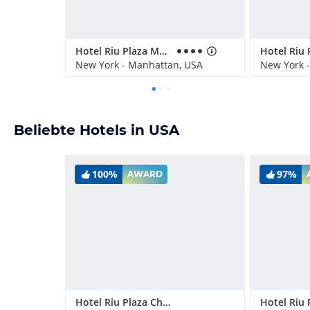
Hotel Riu Plaza Manhattan Times Square
New York - Manhattan, USA
New York 
Beliebte Hotels in USA
100%
97%
AWARD
Hotel Riu Plaza Chicago