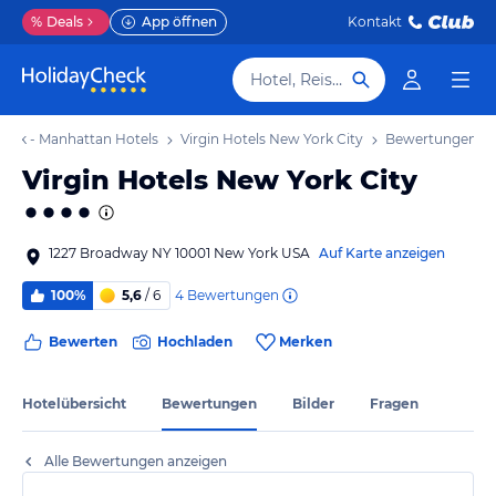
%
Deals
App öffnen
Kontakt
Hotel, Reiseziel
ork - Manhattan Hotels
Virgin Hotels New York City
Bewertungen
Virgin Hotels New York City
1227 Broadway NY 10001 New York USA
Auf Karte anzeigen
4
Bewertungen
100%
5,6
/ 6
Bewerten
Hochladen
Merken
Hotelübersicht
Bewertungen
Bilder
Fragen
Alle Bewertungen anzeigen