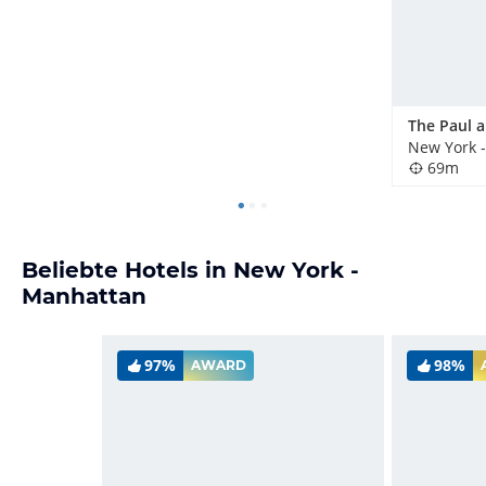
New York 
69m
Beliebte Hotels in New York -
Manhattan
97%
98%
AWARD