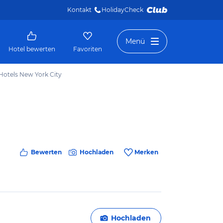
Kontakt
HolidayCheck 
Menü
Hotel bewerten
Favoriten
 Hotels New York City
Bewerten
Hochladen
Merken
Hochladen