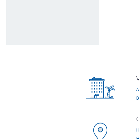
Ausblick
von Pauline • Verreist im Oktober 2024
A
B
H
H