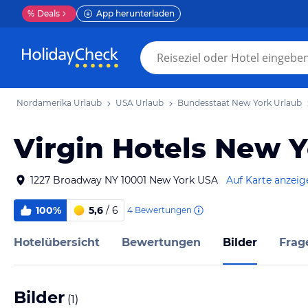
%
Deals
App herunterladen
Nordamerika Urlaub
USA Urlaub
Bundesstaat New York Urlaub
Virgin Hotels New Y
1227 Broadway NY 10001 New York USA
Auf Karte anzeig
100%
5,6
/ 6
4
Bewertungen
Hotelübersicht
Bewertungen
Bilder
Frag
Bilder
(
1
)