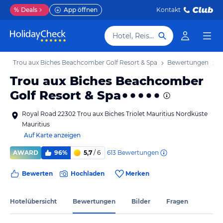
%
Deals
App öffnen
Kontakt
Hotel, Reiseziel
s
Trou aux Biches Beachcomber Golf Resort & Spa
Bewertungen
Trou aux Biches Beachcomber
Golf Resort & Spa
Royal Road 22302 Trou aux Biches Triolet Mauritius Nordküste
Mauritius
Auf Karte anzeigen
613
Bewertungen
AWARD
96%
5,7
/ 6
Bewerten
Hochladen
Merken
Hotelübersicht
Bewertungen
Bilder
Fragen