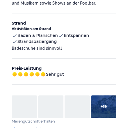
und Musikern sowie Shows an der Poolbar.
Strand
Aktivitäten am Strand
Baden & Planschen
Entspannen
Strandspaziergang
Badeschuhe sind sinnvoll
Preis-Leistung
Sehr gut
+
19
Meilengutschrift erhalten