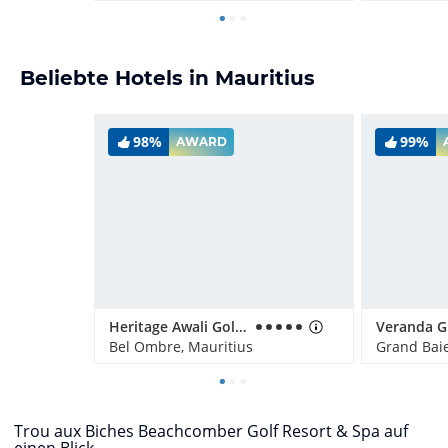
Beliebte Hotels in Mauritius
98%
99%
AWARD
Heritage Awali Golf & Spa Resort
Bel Ombre, Mauritius
Grand Baie
Trou aux Biches Beachcomber Golf Resort & Spa auf
einen Blick