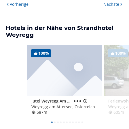
Vorherige
Nächste
Hotels in der Nähe von Strandhotel
Weyregg
100%
100%
Jutel Weyregg Am Attersee Hütte
Weyregg am Attersee, Österreich
Weyregg am
587m
605m