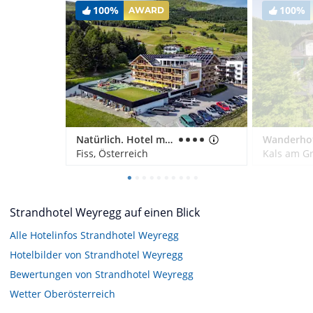
100%
100%
AWARD
Natürlich. Hotel mit Charakter
Fiss, Österreich
Kals am Gr
Strandhotel Weyregg auf einen Blick
Alle Hotelinfos Strandhotel Weyregg
Hotelbilder von Strandhotel Weyregg
Bewertungen von Strandhotel Weyregg
Wetter Oberösterreich