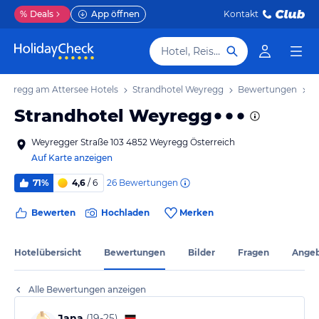
%
Deals
App öffnen
Kontakt
Hotel, Reiseziel
eyregg am Attersee Hotels
Strandhotel Weyregg
Bewertungen
Strandhotel Weyregg
Weyregger Straße 103 4852 Weyregg Österreich
Auf Karte anzeigen
26
Bewertungen
71%
4,6
/ 6
Bewerten
Hochladen
Merken
Hotelübersicht
Bewertungen
Bilder
Fragen
Ange
Alle Bewertungen anzeigen
Jana
(
19-25
)